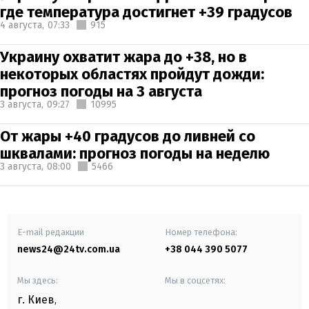
где температура достигнет +39 градусов
4 августа,
07:33
915
Украину охватит жара до +38, но в
некоторых областях пройдут дожди:
прогноз погоды на 3 августа
3 августа,
09:27
10995
От жары +40 градусов до ливней со
шквалами: прогноз погоды на неделю
3 августа,
08:00
5466
E-mail редакции
Номер телефона:
news24@24tv.com.ua
+38 044 390 5077
Мы здесь:
Мы в соцсетях:
г. Киев
,