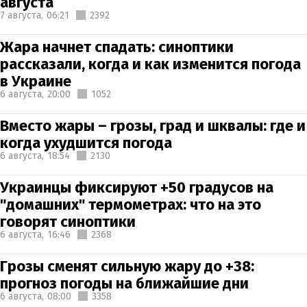
августа
7 августа,
06:21
2392
Жара начнет спадать: синоптики
рассказали, когда и как изменится погода
в Украине
6 августа,
20:00
1052
Вместо жары – грозы, град и шквалы: где и
когда ухудшится погода
6 августа,
18:54
2130
Украинцы фиксируют +50 градусов на
"домашних" термометрах: что на это
говорят синоптики
6 августа,
16:46
2368
Грозы сменят сильную жару до +38:
прогноз погоды на ближайшие дни
6 августа,
08:00
3358