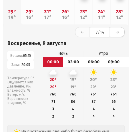
29°
29°
31°
26°
23°
24°
28°
19°
16°
17°
16°
12°
11°
12°
7
/14
Воскресенье, 9 августа
Ночь
Утро
Восход:
05:15
00:00
03:00
06:00
09:00
1
Закат:
20:05
Температура С°
20°
19°
20°
23°
Ощущается как
Давление, мм
20°
19°
20°
23°
Влажность, %
760
760
761
761
Ветер, м/с
Вероятность
71
86
87
65
осадков, %
3
4
4
4
2
2
4
4
На протяжении дня небо будет безоблачным,