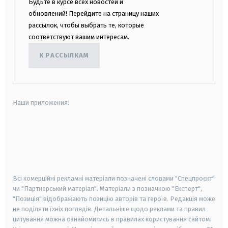
Будьте в курсе всех новостей и
обновлений! Перейдите на страницу наших
рассылок, чтобы выбрать те, которые
соответствуют вашим интересам.
К РАССЫЛКАМ
Наши приложения:
android
apple
smart tv
samsung smart tv
Всі комерційні рекламні матеріали позначені словами "Спецпроєкт"
чи "Партнерський матеріал". Матеріали з позначкою "Експерт",
"Позиція" відображають позицію авторів та героїв. Редакція може
не поділяти їхніх поглядів. Детальніше щодо реклами та правил
цитування можна ознайомитись в правилах користування сайтом.