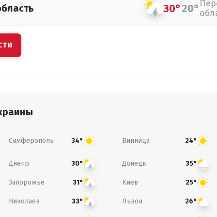
Пер
30°
20°
область
обл
СТИ
краины
Симферополь
Винница
34°
24°
Днепр
Донецк
30°
35°
Запорожье
Киев
31°
25°
Николаев
Львов
33°
26°