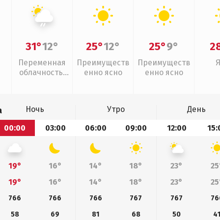
31°
12°
25°
12°
25°
9°
2
Переменная
Преимуществ
Преимуществ
облачность,
енно ясно
енно ясно
слабый дождь
Ночь
Утро
День
а
00:00
03:00
06:00
09:00
12:00
15:
19°
16°
14°
18°
23°
25
19°
16°
14°
18°
23°
25
766
766
766
767
767
76
58
69
81
68
50
4