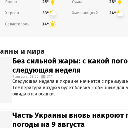
Ровно
Сумы
25°
28°
Херсон
Хмельницкий
33°
24°
Севастополь
34°
раины и мира
Без сильной жары: с какой пог
следующая неделя
9 августа,
08:00
317
Следующая неделя в Украине начнется с преимуще
Температура воздуха будет близка к обычным для а
ожидаются осадки.
Часть Украины вновь накроют 
погоды на 9 августа