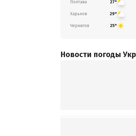
Полтава
27°
Харьков
29°
Чернигов
25°
Новости погоды Ук