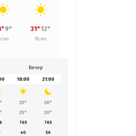
8°
9°
31°
12°
Ясно
Ясно
Вечер
00
18:00
21:00
°
25°
20°
°
25°
20°
6
765
765
1
40
56