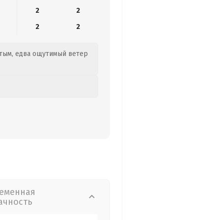
2
2
2
2
истым, едва ощутимый ветер
еменная
ачность