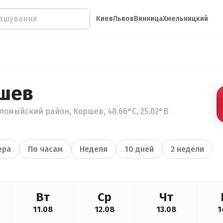
Киев
Львов
Винница
Хмельницкий
шев
ломыйский район, Коршев, 48.66°С, 25.02°В
ера
По часам
Неделя
10 дней
2 недели
Вт
Ср
Чт
11.08
12.08
13.08
1