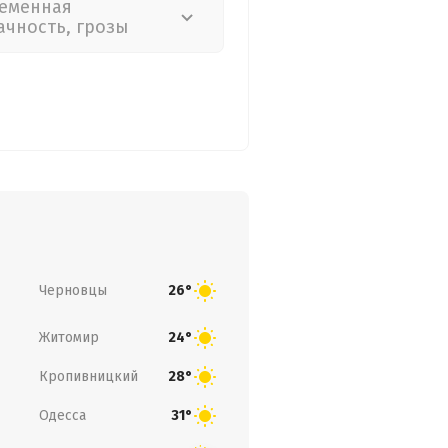
еменная
ачность, грозы
Черновцы
26°
Житомир
24°
Кропивницкий
28°
Одесса
31°