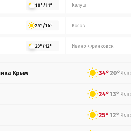
18°
/
11°
Калуш
25°
/
14°
Косов
23°
/
12°
Ивано-Франковск
34°
20°
лика Крым
Ясн
24°
13°
Ясн
25°
12°
Ясн