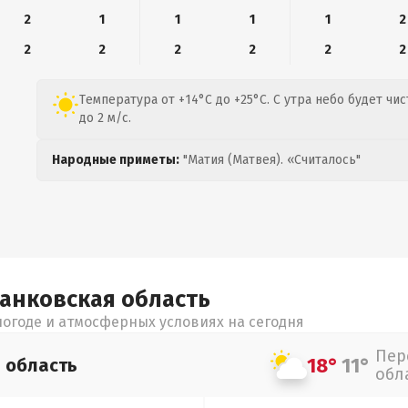
2
1
1
1
1
2
2
2
2
2
2
2
Температура от +14°C до +25°C. С утра небо будет ч
до 2 м/с.
Народные приметы:
"Матия (Матвея). «Считалось"
ранковская
область
огоде и атмосферных условиях на сегодня
Пер
18°
11°
я
область
обл