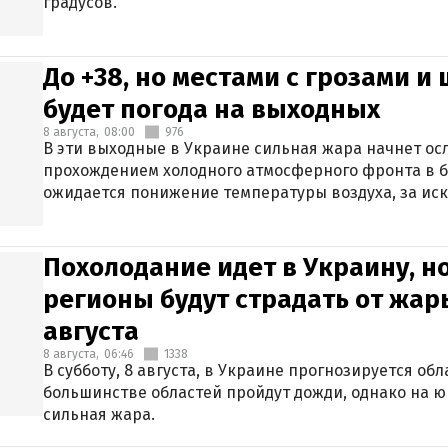
градусов.
До +38, но местами с грозами и
будет погода на выходных
8 августа,
08:00
976
В эти выходные в Украине сильная жара начнет осл
прохождением холодного атмосферного фронта в 
ожидается понижение температуры воздуха, за ис
Крыма.
Похолодание идет в Украину, н
регионы будут страдать от жары
августа
8 августа,
06:46
1338
В субботу, 8 августа, в Украине прогнозируется об
большинстве областей пройдут дожди, однако на ю
сильная жара.