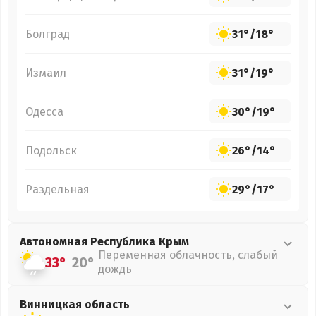
Болград
31°
/
18°
Измаил
31°
/
19°
Одесса
30°
/
19°
Подольск
26°
/
14°
Раздельная
29°
/
17°
Автономная Республика Крым
Переменная облачность, слабый
33°
20°
дождь
Винницкая
область