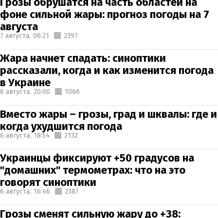
Грозы обрушатся на часть областей на
фоне сильной жары: прогноз погоды на 7
августа
7 августа,
06:21
2397
Жара начнет спадать: синоптики
рассказали, когда и как изменится погода
в Украине
6 августа,
20:00
1066
Вместо жары – грозы, град и шквалы: где и
когда ухудшится погода
6 августа,
18:54
2132
Украинцы фиксируют +50 градусов на
"домашних" термометрах: что на это
говорят синоптики
6 августа,
16:46
2387
Грозы сменят сильную жару до +38: