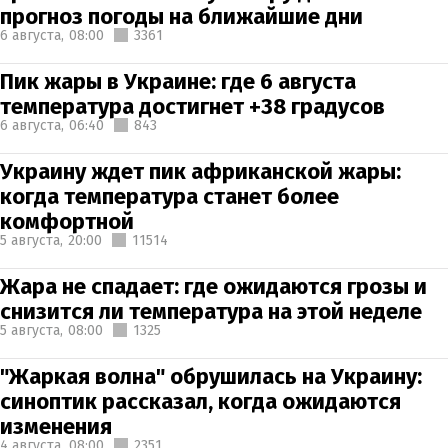
прогноз погоды на ближайшие дни
6 августа,
08:00
3361
Пик жары в Украине: где 6 августа
температура достигнет +38 градусов
6 августа,
06:40
843
Украину ждет пик африканской жары:
когда температура станет более
комфортной
5 августа,
20:00
11514
Жара не спадает: где ожидаются грозы и
снизится ли температура на этой неделе
5 августа,
08:00
1325
"Жаркая волна" обрушилась на Украину:
синоптик рассказал, когда ожидаются
изменения
4 августа,
08:00
2351