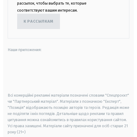
рассылок, чтобы выбрать те, которые
соответствуют вашим интересам.
К РАССЫЛКАМ
Наши приложения:
android
apple
smart tv
samsung smart tv
Всі комерційні рекламні матеріали позначені словами "Спецпроєкт"
чи "Партнерський матеріал". Матеріали з позначкою "Експерт",
"Позиція" відображають позицію авторів та героїв. Редакція може
не поділяти їхніх поглядів. Детальніше щодо реклами та правил
цитування можна ознайомитись в правилах користування сайтом.
Усі права захищені.
Матеріали сайту призначені для осіб старше
21
року (21+)