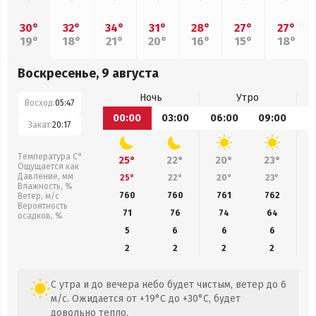
30°
32°
34°
31°
28°
27°
27°
19°
18°
21°
20°
16°
15°
18°
Воскресенье, 9 августа
Ночь
Утро
Восход:
05:47
00:00
03:00
06:00
09:00
1
Закат:
20:17
Температура С°
25°
22°
20°
23°
Ощущается как
Давление, мм
25°
22°
20°
23°
Влажность, %
760
760
761
762
Ветер, м/с
Вероятность
71
76
74
64
осадков, %
5
6
6
6
2
2
2
2
С утра и до вечера небо будет чистым, ветер до 6
м/с. Ожидается от +19°C до +30°C, будет
довольно тепло.