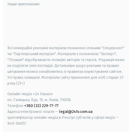
Наши приложения:
android
apple
smart tv
samsung smart tv
Всі комерційні рекламні матеріали позначені словами "Спецпроєкт"
чи "Партнерський матеріал". Матеріали з позначкою "Експерт",
"Позиція" відображають позицію авторів та героїв. Редакція може
не поділяти їхніх поглядів. Детальніше щодо реклами та правил
цитування можна ознайомитись в правилах користування сайтом.
Усі права захищені.
Матеріали сайту призначені для осіб старше
21
року (21+)
Онлайн-медіа «24 Канал»
пл. Галицька, буд. 15, м. Львів, 79008
Телефон
+380 (32) 229-77-77
Адреса електронної пошти —
legal@24tv.com.ua
Ідентифікатор онлайн-медіа в Реєстрі суб'єктів у сфері медіа —
R40-06057