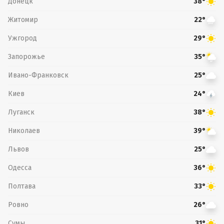
Донецк
38°
Житомир
22°
Ужгород
29°
Запорожье
35°
Ивано-Франковск
25°
Киев
24°
Луганск
38°
Николаев
39°
Львов
25°
Одесса
36°
Полтава
33°
Ровно
26°
Сумы
31°