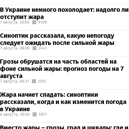
В Украине немного похолодает: надолго ли
отступит жара
7 августа,
20:00
9109
Синоптик рассказала, какую непогоду
следует ожидать после сильной жары
7 августа,
08:00
2441
Грозы обрушатся на часть областей на
фоне сильной жары: прогноз погоды на 7
августа
7 августа,
06:21
2392
Жара начнет спадать: синоптики
рассказали, когда и как изменится погода
в Украине
6 августа,
20:00
1051
Вместо жары – грозы, град и шквалы: где и