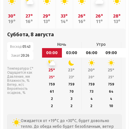
30°
27°
29°
33°
26°
26°
28°
19°
16°
13°
14°
16°
11°
13°
Суббота, 8 августа
Ночь
Утро
Восход:
05:43
00:00
03:00
06:00
09:00
1
Закат:
20:26
Температура С°
25°
23°
20°
25°
Ощущается как
Давление, мм
25°
23°
20°
25°
Влажность, %
759
759
759
759
Ветер, м/с
Вероятность
61
70
73
64
осадков, %
2
3
4
4
2
2
2
10
Ожидается от +19°C до +30°C, будет довольно
тепло. До обеда небо будет безоблачным, ветер