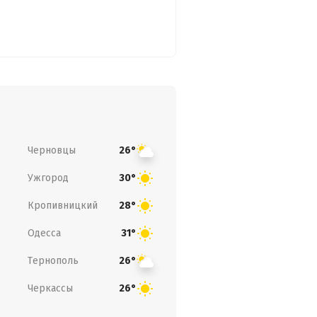
Черновцы
26°
Ужгород
30°
Кропивницкий
28°
Одесса
31°
Тернополь
26°
Черкассы
26°