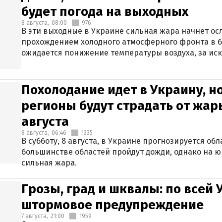
будет погода на выходных
8 августа,
08:00
976
В эти выходные в Украине сильная жара начнет осл
прохождением холодного атмосферного фронта в 
ожидается понижение температуры воздуха, за ис
Крыма.
Похолодание идет в Украину, н
регионы будут страдать от жары
августа
8 августа,
06:46
1335
В субботу, 8 августа, в Украине прогнозируется об
большинстве областей пройдут дожди, однако на ю
сильная жара.
Грозы, град и шквалы: по всей
штормовое предупреждение
7 августа,
21:00
1959