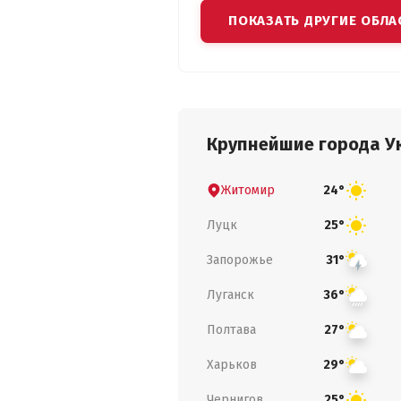
ПОКАЗАТЬ ДРУГИЕ ОБЛА
Крупнейшие города У
Житомир
24°
Луцк
25°
Запорожье
31°
Луганск
36°
Полтава
27°
Харьков
29°
Чернигов
25°