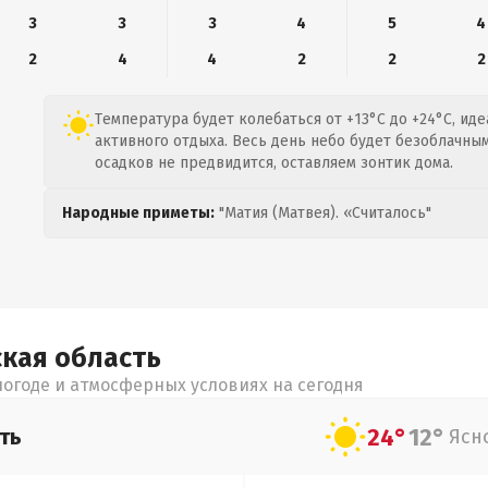
3
3
3
4
5
4
2
4
4
2
2
2
Температура будет колебаться от +13°C до +24°C, ид
активного отдыха. Весь день небо будет безоблачным,
осадков не предвидится, оставляем зонтик дома.
Народные приметы:
"Матия (Матвея). «Считалось"
ская
область
огоде и атмосферных условиях на сегодня
24°
12°
ть
Ясн