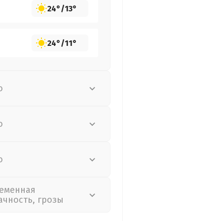
24°
/
13°
24°
/
11°
о
о
о
еменная
ачность, грозы