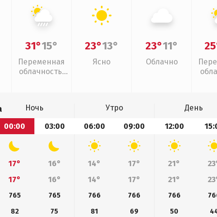
31°
15°
23°
13°
23°
11°
25
Переменная
Ясно
Облачно
Пере
облачность,
обл
ливни
Ночь
Утро
День
а
00:00
03:00
06:00
09:00
12:00
15:
17°
16°
14°
17°
21°
23
17°
16°
14°
17°
21°
23
765
765
766
766
766
76
82
75
81
69
50
4