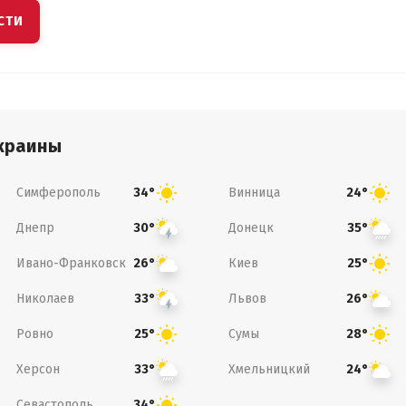
СТИ
краины
Симферополь
Винница
34°
24°
Днепр
Донецк
30°
35°
Ивано-Франковск
Киев
26°
25°
Николаев
Львов
33°
26°
Ровно
Сумы
25°
28°
Херсон
Хмельницкий
33°
24°
Севастополь
34°