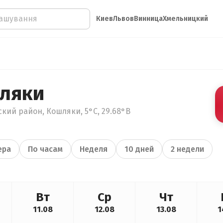
Киев
Львов
Винница
Хмельницкий
ляки
кий район, Кошляки, 5°С, 29.68°В
ера
По часам
Неделя
10 дней
2 недели
Вт
Ср
Чт
11.08
12.08
13.08
1