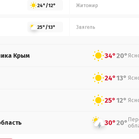
24°
/
12°
Житомир
25°
/
13°
Звягель
34°
20°
лика Крым
Ясн
24°
13°
Ясн
25°
12°
Ясн
Пер
30°
20°
область
обл