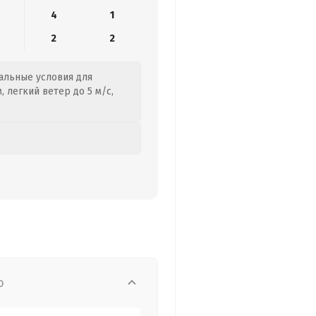
4
1
2
2
еальные условия для
 легкий ветер до 5 м/с,
о