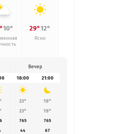
°
10°
29°
12°
менная
Ясно
ачность
Вечер
00
18:00
21:00
°
23°
19°
°
23°
19°
6
765
765
4
44
67