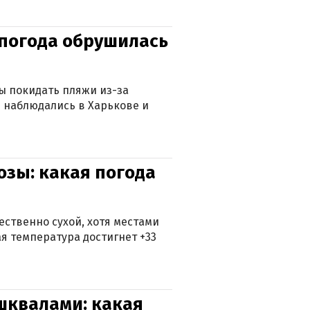
епогода обрушилась
ны покидать пляжи из-за
 наблюдались в Харькове и
озы: какая погода
ственно сухой, хотя местами
 температура достигнет +33
 шквалами: какая