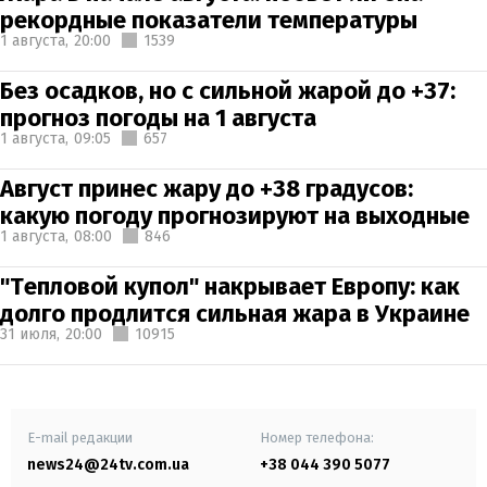
рекордные показатели температуры
1 августа,
20:00
1539
Без осадков, но с сильной жарой до +37:
прогноз погоды на 1 августа
1 августа,
09:05
657
Август принес жару до +38 градусов:
какую погоду прогнозируют на выходные
1 августа,
08:00
846
"Тепловой купол" накрывает Европу: как
долго продлится сильная жара в Украине
31 июля,
20:00
10915
E-mail редакции
Номер телефона:
news24@24tv.com.ua
+38 044 390 5077