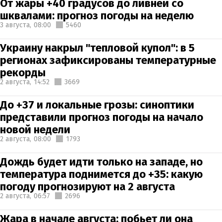
От жары +40 градусов до ливней со
шквалами: прогноз погоды на неделю
3 августа,
08:00
5460
Украину накрыл "тепловой купол": в 5
регионах зафиксированы температурные
рекорды
2 августа,
14:52
3669
До +37 и локальные грозы: синоптики
представили прогноз погоды на начало
новой недели
2 августа,
08:00
1793
Дождь будет идти только на западе, но
температура поднимется до +35: какую
погоду прогнозируют на 2 августа
2 августа,
06:57
2696
Жара в начале августа: побьет ли она