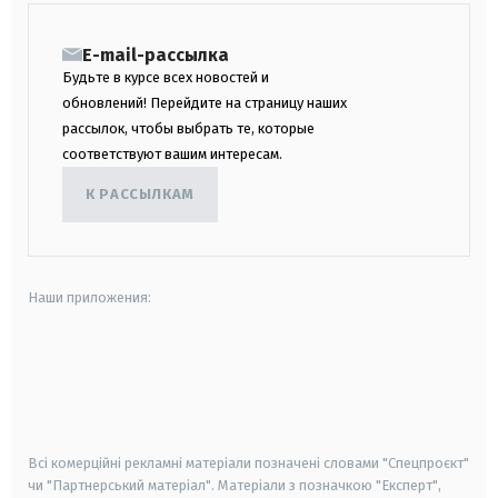
E-mail-рассылка
Будьте в курсе всех новостей и
обновлений! Перейдите на страницу наших
рассылок, чтобы выбрать те, которые
соответствуют вашим интересам.
К РАССЫЛКАМ
Наши приложения:
android
apple
smart tv
samsung smart tv
Всі комерційні рекламні матеріали позначені словами "Спецпроєкт"
чи "Партнерський матеріал". Матеріали з позначкою "Експерт",