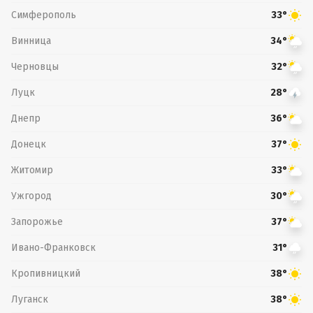
Симферополь
33°
Винница
34°
Черновцы
32°
Луцк
28°
Днепр
36°
Донецк
37°
Житомир
33°
Ужгород
30°
Запорожье
37°
Ивано-Франковск
31°
Кропивницкий
38°
Луганск
38°