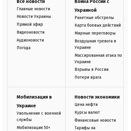
Все новости
Война России с
Главные новости
Украиной
Новости Украины
Ракетные обстрелы
Прямой эфир
Карта боевых действий
Видеоновости
Мирные переговоры
Аудионовости
Воздушная тревога в
Украине
Погода
Массированная атака по
Украине
Взрывы в России
Потери врага
Мобилизация в
Новости экономики
Цена нефти
Украине
Курсы валют
Увольнение с военной
службы
Финансовые новости
Мобилизация 50+
Тарифы на