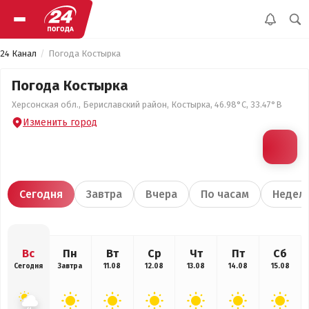
24 Канал
Погода Костырка
Погода Костырка
Херсонская обл., Бериславский район, Костырка, 46.98°С, 33.47°В
Изменить город
Сегодня
Завтра
Вчера
По часам
Недел
Вс
Пн
Вт
Ср
Чт
Пт
Сб
Сегодня
Завтра
11.08
12.08
13.08
14.08
15.08