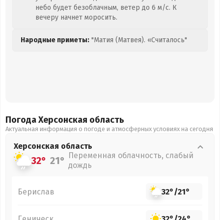
небо будет безоблачным, ветер до 6 м/с. К
вечеру начнет моросить.
Народные приметы:
"Матия (Матвея). «Считалось"
Погода Херсонская
область
Актуальная информация о погоде и атмосферных условиях на сегодня
Херсонская
область
Переменная облачность, слабый
32°
21°
дождь
Берислав
32°
/
21°
Геническ
32°
/
24°