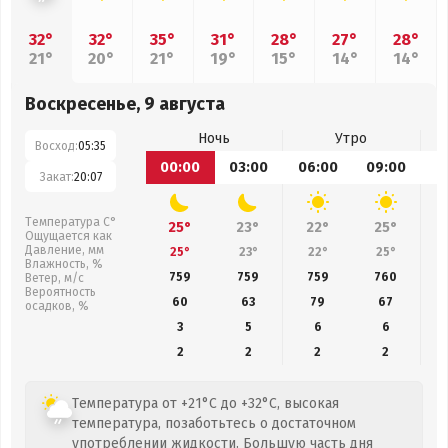
32°
32°
35°
31°
28°
27°
28°
21°
20°
21°
19°
15°
14°
14°
Воскресенье, 9 августа
Ночь
Утро
Восход:
05:35
00:00
03:00
06:00
09:00
1
Закат:
20:07
Температура С°
25°
23°
22°
25°
Ощущается как
Давление, мм
25°
23°
22°
25°
Влажность, %
759
759
759
760
Ветер, м/с
Вероятность
60
63
79
67
осадков, %
3
5
6
6
2
2
2
2
Температура от +21°C до +32°C, высокая
температура, позаботьтесь о достаточном
употреблении жидкости. Большую часть дня