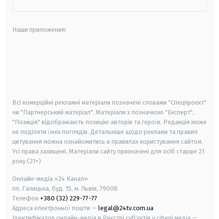
Наши приложения:
android
apple
smart tv
samsung smart tv
Всі комерційні рекламні матеріали позначені словами "Спецпроєкт"
чи "Партнерський матеріал". Матеріали з позначкою "Експерт",
"Позиція" відображають позицію авторів та героїв. Редакція може
не поділяти їхніх поглядів. Детальніше щодо реклами та правил
цитування можна ознайомитись в правилах користування сайтом.
Усі права захищені.
Матеріали сайту призначені для осіб старше
21
року (21+)
Онлайн-медіа «24 Канал»
пл. Галицька, буд. 15, м. Львів, 79008
Телефон
+380 (32) 229-77-77
Адреса електронної пошти —
legal@24tv.com.ua
Ідентифікатор онлайн-медіа в Реєстрі суб'єктів у сфері медіа —