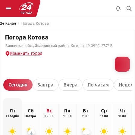
24 Канал
Погода Котова
Погода Котова
Винницкая обл., Жмеринский район, Котова, 49.09°С, 27.7°В
Изменить город
Сегодня
Завтра
Вчера
По часам
Недел
Пт
Сб
Вс
Пн
Вт
Ср
Чт
Сегодня
Завтра
09.08
10.08
11.08
12.08
13.08