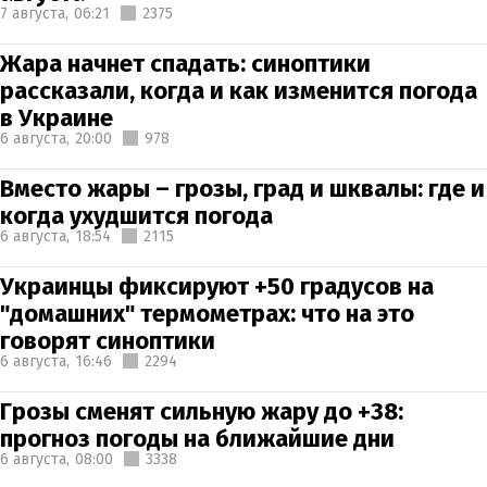
7 августа,
06:21
2375
Жара начнет спадать: синоптики
рассказали, когда и как изменится погода
в Украине
6 августа,
20:00
978
Вместо жары – грозы, град и шквалы: где и
когда ухудшится погода
6 августа,
18:54
2115
Украинцы фиксируют +50 градусов на
"домашних" термометрах: что на это
говорят синоптики
6 августа,
16:46
2294
Грозы сменят сильную жару до +38:
прогноз погоды на ближайшие дни
6 августа,
08:00
3338