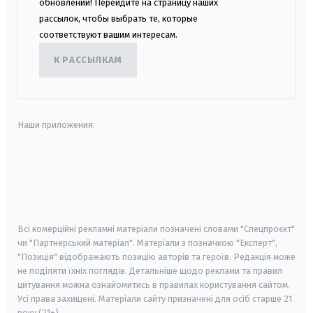
обновлений! Перейдите на страницу наших
рассылок, чтобы выбрать те, которые
соответствуют вашим интересам.
К РАССЫЛКАМ
Наши приложения:
android
apple
smart tv
samsung smart tv
Всі комерційні рекламні матеріали позначені словами "Спецпроєкт"
чи "Партнерський матеріал". Матеріали з позначкою "Експерт",
"Позиція" відображають позицію авторів та героїв. Редакція може
не поділяти їхніх поглядів. Детальніше щодо реклами та правил
цитування можна ознайомитись в правилах користування сайтом.
Усі права захищені.
Матеріали сайту призначені для осіб старше
21
року (21+)