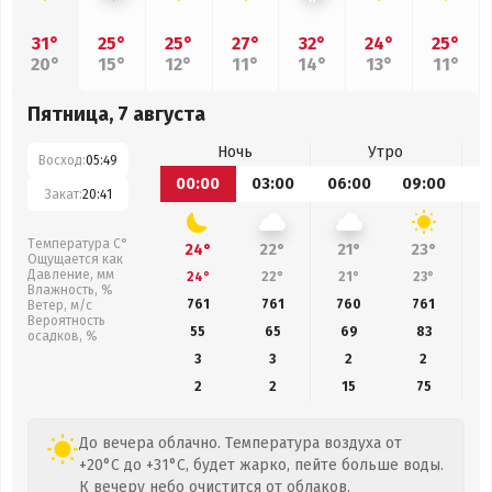
31°
25°
25°
27°
32°
24°
25°
20°
15°
12°
11°
14°
13°
11°
Пятница, 7 августа
Ночь
Утро
Восход:
05:49
00:00
03:00
06:00
09:00
1
Закат:
20:41
Температура С°
24°
22°
21°
23°
Ощущается как
Давление, мм
24°
22°
21°
23°
Влажность, %
761
761
760
761
Ветер, м/с
Вероятность
55
65
69
83
осадков, %
3
3
2
2
2
2
15
75
До вечера облачно. Температура воздуха от
+20°C до +31°C, будет жарко, пейте больше воды.
К вечеру небо очистится от облаков.