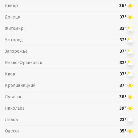
Днепр
36°
Донецк
37°
Житомир
33°
Ужгород
32°
Запорожье
37°
Ивано-Франковск
32°
Киев
37°
Кропивницкий
37°
Луганск
38°
Николаев
39°
Львов
23°
Одесса
35°