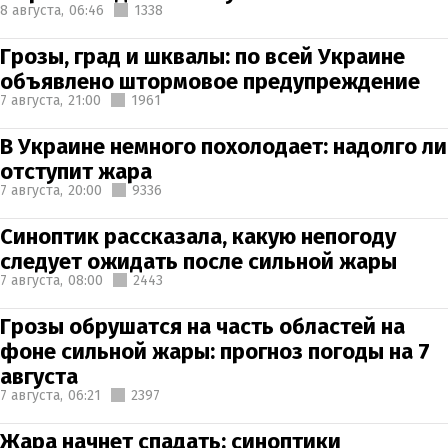
8 августа,
06:46
1338
Грозы, град и шквалы: по всей Украине
объявлено штормовое предупреждение
7 августа,
21:00
1961
В Украине немного похолодает: надолго ли
отступит жара
7 августа,
20:00
9336
Синоптик рассказала, какую непогоду
следует ожидать после сильной жары
7 августа,
08:00
2443
Грозы обрушатся на часть областей на
фоне сильной жары: прогноз погоды на 7
августа
7 августа,
06:21
2397
Жара начнет спадать: синоптики