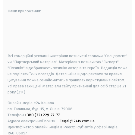
Наши приложения:
android
apple
smart tv
samsung smart tv
Всі комерційні рекламні матеріали позначені словами "Спецпроєкт"
чи "Партнерський матеріал". Матеріали з позначкою "Експерт",
"Позиція" відображають позицію авторів та героїв. Редакція може
не поділяти їхніх поглядів. Детальніше щодо реклами та правил
цитування можна ознайомитись в правилах користування сайтом.
Усі права захищені.
Матеріали сайту призначені для осіб старше
21
року (21+)
Онлайн-медіа «24 Канал»
пл. Галицька, буд. 15, м. Львів, 79008
Телефон
+380 (32) 229-77-77
Адреса електронної пошти —
legal@24tv.com.ua
Ідентифікатор онлайн-медіа в Реєстрі суб'єктів у сфері медіа —
R40-06057