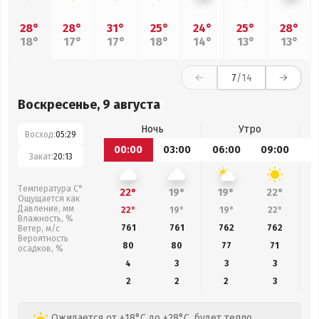
28°
28°
31°
25°
24°
25°
28°
18°
17°
17°
18°
14°
13°
13°
7
/14
Воскресенье, 9 августа
Ночь
Утро
Восход:
05:29
00:00
03:00
06:00
09:00
1
Закат:
20:13
Температура С°
22°
19°
19°
22°
Ощущается как
Давление, мм
22°
19°
19°
22°
Влажность, %
761
761
762
762
Ветер, м/с
Вероятность
80
80
77
71
осадков, %
4
3
3
3
2
2
2
3
Ожидается от +18°C до +28°C, будет тепло,