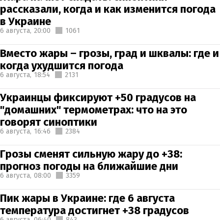
рассказали, когда и как изменится погода
в Украине
6 августа,
20:00
1061
Вместо жары – грозы, град и шквалы: где и
когда ухудшится погода
6 августа,
18:54
2131
Украинцы фиксируют +50 градусов на
"домашних" термометрах: что на это
говорят синоптики
6 августа,
16:46
2384
Грозы сменят сильную жару до +38:
прогноз погоды на ближайшие дни
6 августа,
08:00
3359
Пик жары в Украине: где 6 августа
температура достигнет +38 градусов
6 августа,
06:40
843