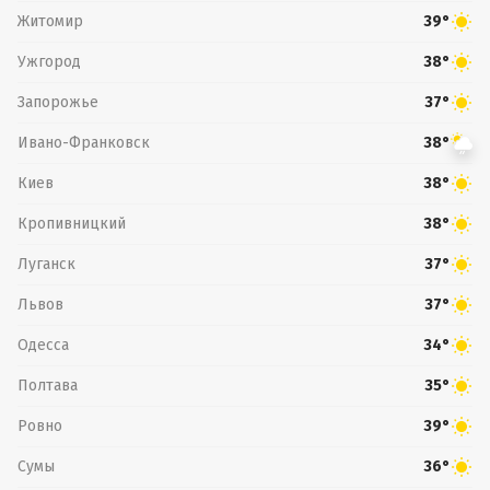
Житомир
39°
Ужгород
38°
Запорожье
37°
Ивано-Франковск
38°
Киев
38°
Кропивницкий
38°
Луганск
37°
Львов
37°
Одесса
34°
Полтава
35°
Ровно
39°
Сумы
36°