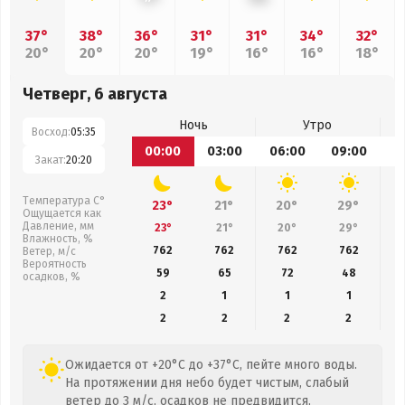
37°
38°
36°
31°
31°
34°
32°
20°
20°
20°
19°
16°
16°
18°
Четверг, 6 августа
Ночь
Утро
Восход:
05:35
00:00
03:00
06:00
09:00
1
Закат:
20:20
Температура С°
23°
21°
20°
29°
Ощущается как
Давление, мм
23°
21°
20°
29°
Влажность, %
762
762
762
762
Ветер, м/с
Вероятность
59
65
72
48
осадков, %
2
1
1
1
2
2
2
2
Ожидается от +20°C до +37°C, пейте много воды.
На протяжении дня небо будет чистым, слабый
ветер до 3 м/с, осадков не предвидится,