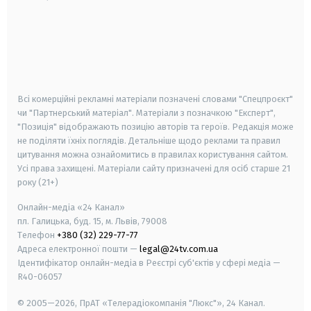
android
apple
smart tv
samsung smart tv
Всі комерційні рекламні матеріали позначені словами "Спецпроєкт"
чи "Партнерський матеріал". Матеріали з позначкою "Експерт",
"Позиція" відображають позицію авторів та героїв. Редакція може
не поділяти їхніх поглядів. Детальніше щодо реклами та правил
цитування можна ознайомитись в правилах користування сайтом.
Усі права захищені.
Матеріали сайту призначені для осіб старше
21
року (21+)
Онлайн-медіа «24 Канал»
пл. Галицька, буд. 15, м. Львів, 79008
Телефон
+380 (32) 229-77-77
Адреса електронної пошти —
legal@24tv.com.ua
Ідентифікатор онлайн-медіа в Реєстрі суб'єктів у сфері медіа —
R40-06057
© 2005—2026,
ПрАТ «Телерадіокомпанія "Люкс"», 24 Канал.