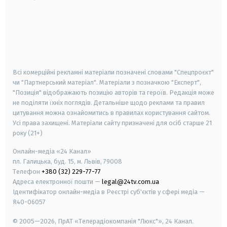
android
apple
smart tv
samsung smart tv
Всі комерційні рекламні матеріали позначені словами "Спецпроєкт"
чи "Партнерський матеріал". Матеріали з позначкою "Експерт",
"Позиція" відображають позицію авторів та героїв. Редакція може
не поділяти їхніх поглядів. Детальніше щодо реклами та правил
цитування можна ознайомитись в правилах користування сайтом.
Усі права захищені.
Матеріали сайту призначені для осіб старше
21
року (21+)
Онлайн-медіа «24 Канал»
пл. Галицька, буд. 15, м. Львів, 79008
Телефон
+380 (32) 229-77-77
Адреса електронної пошти —
legal@24tv.com.ua
Ідентифікатор онлайн-медіа в Реєстрі суб'єктів у сфері медіа —
R40-06057
© 2005—2026,
ПрАТ «Телерадіокомпанія "Люкс"», 24 Канал.