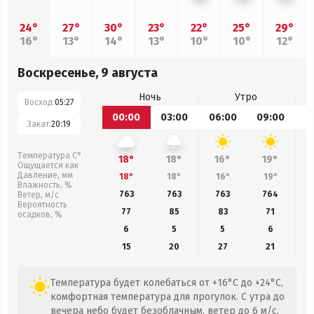
24°
27°
30°
23°
22°
25°
29°
16°
13°
14°
13°
10°
10°
12°
Воскресенье, 9 августа
Ночь
Утро
Восход:
05:27
00:00
03:00
06:00
09:00
1
Закат:
20:19
Температура С°
18°
18°
16°
19°
Ощущается как
Давление, мм
18°
18°
16°
19°
Влажность, %
763
763
763
764
Ветер, м/с
Вероятность
77
85
83
71
осадков, %
6
5
5
6
15
20
27
21
Температура будет колебаться от +16°C до +24°C,
комфортная температура для прогулок. С утра до
вечера небо будет безоблачным, ветер до 6 м/с,