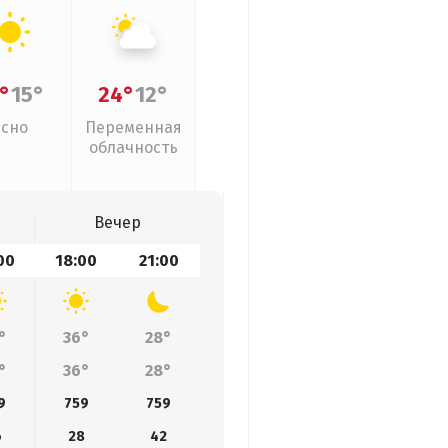
°
15°
24°
12°
Ясно
Переменная
облачность
Вечер
00
18:00
21:00
°
36°
28°
°
36°
28°
9
759
759
6
28
42