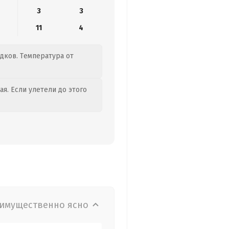
3
3
11
4
адков. Температура от
я. Если улетели до этого
имущественно ясно