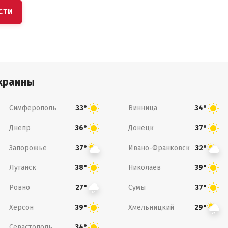
СТИ
краины
Симферополь
Винница
33°
34°
Днепр
Донецк
36°
37°
Запорожье
Ивано-Франковск
37°
32°
Луганск
Николаев
38°
39°
Ровно
Сумы
27°
37°
Херсон
Хмельницкий
39°
29°
Севастополь
34°