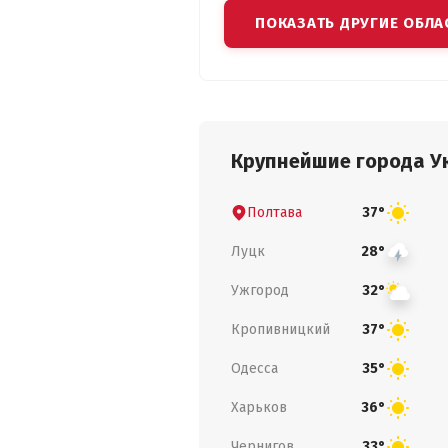
ПОКАЗАТЬ ДРУГИЕ ОБЛА
Крупнейшие города У
Полтава
37°
Луцк
28°
Ужгород
32°
Кропивницкий
37°
Одесса
35°
Харьков
36°
Чернигов
33°