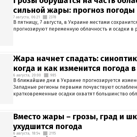
Грозы обрушатся на часть обла
сильной жары: прогноз погоды 
7 августа,
06:21
2378
В пятницу, 7 августа, в Украине местами сохранит
прогнозируют переменную облачность и осадки в р
Жара начнет спадать: синоптик
когда и как изменится погода 
6 августа,
20:00
985
В ближайшие дни в Украине прогнозируется измен
Западные регионы первыми почувствуют ослаблен
кратковременные осадки охватят большинство обл
Вместо жары – грозы, град и шк
ухудшится погода
6 августа,
18:54
2115