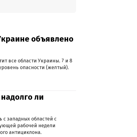
 Украине объявлено
ит все области Украины. 7 и 8
 уровень опасности (желтый).
 надолго ли
 с западных областей с
дующей рабочей недели
ого антициклона.