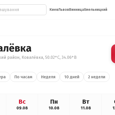
Киев
Львов
Винница
Хмельницкий
алёвка
ий район, Ковалёвка, 50.02°С, 34.06°В
ера
По часам
Неделя
10 дней
2 недели
Вс
Пн
Вт
09.08
10.08
11.08
1