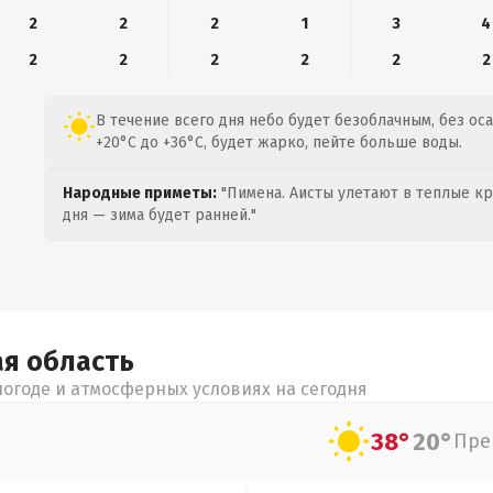
2
2
2
1
3
4
2
2
2
2
2
2
В течение всего дня небо будет безоблачным, без ос
+20°C до +36°C, будет жарко, пейте больше воды.
Народные приметы:
"Пимена. Аисты улетают в теплые кра
дня — зима будет ранней."
ая
область
огоде и атмосферных условиях на сегодня
38°
20°
Пре