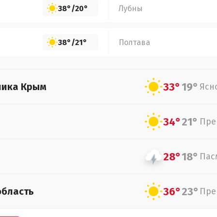
38°
/
20°
Лубны
38°
/
21°
Полтава
33°
19°
лика Крым
Ясн
34°
21°
Пре
28°
18°
Пас
36°
23°
область
Пре