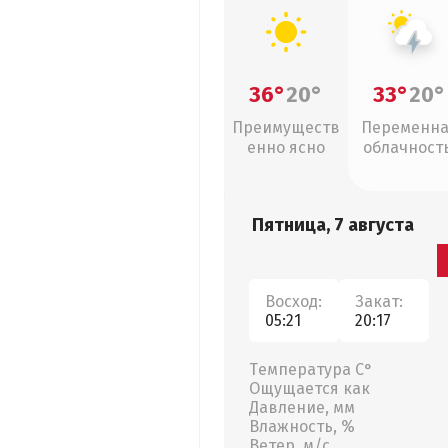
36°
20°
33°
20°
Преимуществ
Переменн
енно ясно
облачность
грозы
Пятница, 7 августа
Восход:
Закат:
05:21
20:17
Температура С°
Ощущается как
Давление, мм
Влажность, %
Ветер, м/с