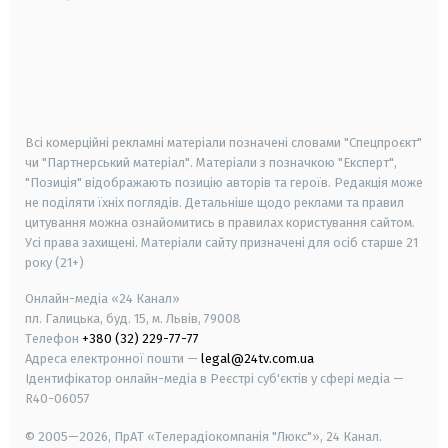
android
apple
smart tv
samsung smart tv
Всі комерційні рекламні матеріали позначені словами "Спецпроєкт"
чи "Партнерський матеріал". Матеріали з позначкою "Експерт",
"Позиція" відображають позицію авторів та героїв. Редакція може
не поділяти їхніх поглядів. Детальніше щодо реклами та правил
цитування можна ознайомитись в правилах користування сайтом.
Усі права захищені.
Матеріали сайту призначені для осіб старше
21
року (21+)
Онлайн-медіа «24 Канал»
пл. Галицька, буд. 15, м. Львів, 79008
Телефон
+380 (32) 229-77-77
Адреса електронної пошти —
legal@24tv.com.ua
Ідентифікатор онлайн-медіа в Реєстрі суб'єктів у сфері медіа —
R40-06057
© 2005—2026,
ПрАТ «Телерадіокомпанія "Люкс"», 24 Канал.