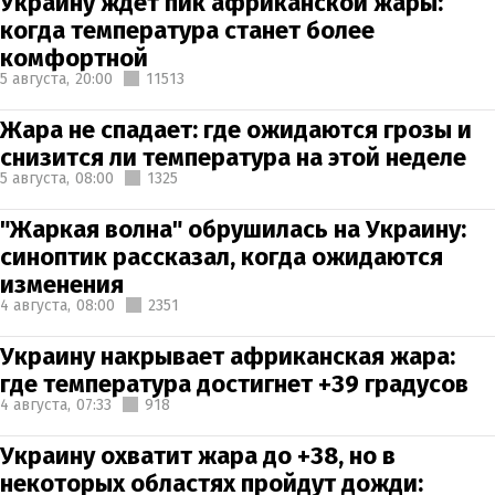
Украину ждет пик африканской жары:
когда температура станет более
комфортной
5 августа,
20:00
11513
Жара не спадает: где ожидаются грозы и
снизится ли температура на этой неделе
5 августа,
08:00
1325
"Жаркая волна" обрушилась на Украину:
синоптик рассказал, когда ожидаются
изменения
4 августа,
08:00
2351
Украину накрывает африканская жара:
где температура достигнет +39 градусов
4 августа,
07:33
918
Украину охватит жара до +38, но в
некоторых областях пройдут дожди: