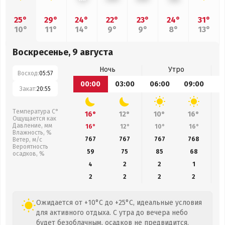
25°
29°
24°
22°
23°
24°
31°
10°
11°
14°
9°
9°
8°
13°
Воскресенье, 9 августа
Ночь
Утро
Восход:
05:57
00:00
03:00
06:00
09:00
1
Закат:
20:55
Температура С°
16°
12°
10°
16°
Ощущается как
Давление, мм
16°
12°
10°
16°
Влажность, %
767
767
767
768
Ветер, м/с
Вероятность
59
75
85
68
осадков, %
4
2
2
1
2
2
2
2
Ожидается от +10°C до +25°C, идеальные условия
для активного отдыха. С утра до вечера небо
будет безоблачным, осадков не предвидится,