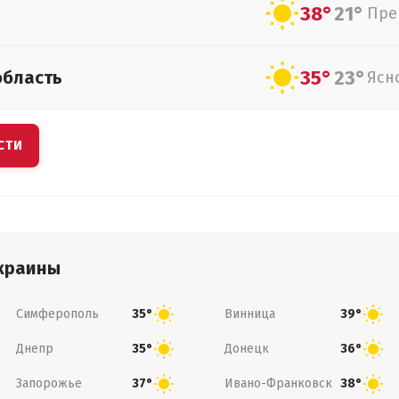
38°
21°
Пре
35°
23°
область
Ясн
СТИ
краины
Симферополь
Винница
35°
39°
Днепр
Донецк
35°
36°
Запорожье
Ивано-Франковск
37°
38°