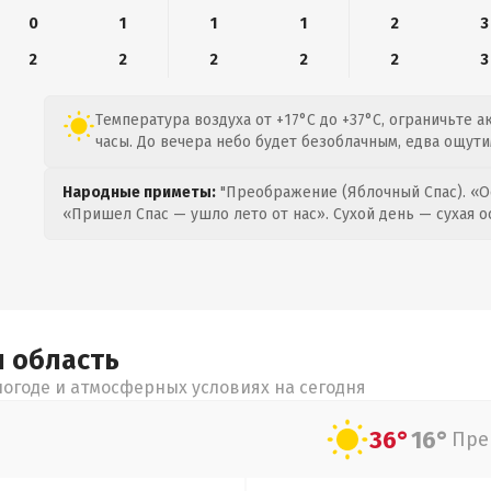
0
1
1
1
2
3
2
2
2
2
2
3
Температура воздуха от +17°C до +37°C, ограничьте 
часы. До вечера небо будет безоблачным, едва ощути
Народные приметы:
"Преображение (Яблочный Спас). «О
«Пришел Спас — ушло лето от нас». Сухой день — сухая о
я
область
огоде и атмосферных условиях на сегодня
36°
16°
Пре