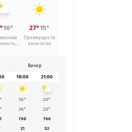
°
16°
27°
15°
менная
Преимуществ
чность,
енно ясно
ый дождь
Вечер
00
18:00
21:00
°
36°
28°
°
36°
28°
1
760
760
1
21
52