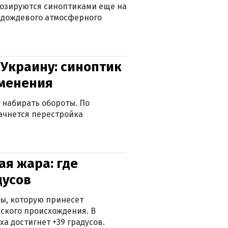
нозируются синоптиками еще на
д дождевого атмосферного
 Украину: синоптик
зменения
 набирать обороты. По
ачнется перестройка
я жара: где
дусов
ры, которую принесет
ского происхождения. В
а достигнет +39 градусов.