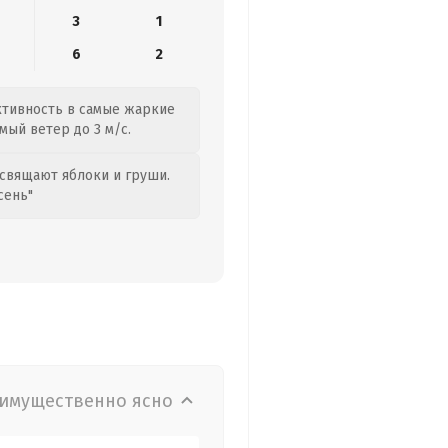
3
1
6
2
активность в самые жаркие
мый ветер до 3 м/с.
свящают яблоки и груши.
сень"
имущественно ясно