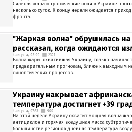
Сильная жара и тропические ночи в Украине прог
несколько суток. К концу недели ожидается прихо
фронта.
"Жаркая волна" обрушилась на
рассказал, когда ожидаются и
4 августа,
08:00
2321
Волна жары, охватившая Украину, только начинает
предварительным прогнозам, ближе к выходным н
синоптических процессов.
Украину накрывает африканска
температура достигнет +39 гра
4 августа,
07:33
900
На этой неделе Украину охватит мощная волна жа
антициклон и горячая воздушная масса субтропиче
большинстве регионов дневная температура воздух