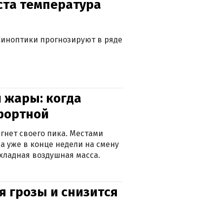
уста температура
. Синоптики прогнозируют в ряде
 жары: когда
фортной
гнет своего пика. Местами
 а уже в конце недели на смену
хладная воздушная масса.
я грозы и снизится