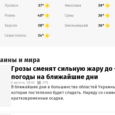
Луганск
Николаев
37°
39°
Ровно
Сумы
40°
36°
Херсон
Хмельницкий
38°
36°
Севастополь
34°
раины и мира
Грозы сменят сильную жару до 
погоды на ближайшие дни
6 августа,
08:00
2776
В ближайшие дни в большинстве областей Украины
которая постепенно будет спадать. Наряду со сн
кратковременные осадки.