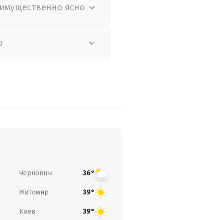
имущественно ясно
о
Черновцы
36°
Житомир
39°
Киев
39°