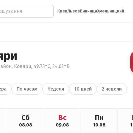
Киев
Львов
Винница
Хмельницкий
яри
айон, Ковяри, 49.73°С, 24.02°В
ера
По часам
Неделя
10 дней
2 недели
Сб
Вс
Пн
08.08
09.08
10.08
1