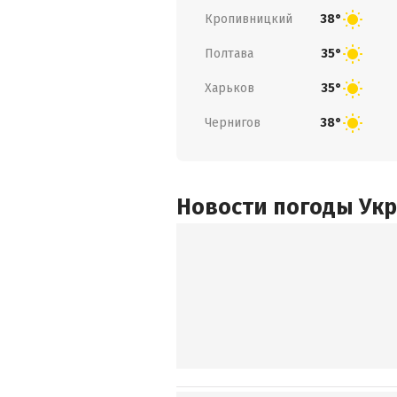
Кропивницкий
38°
Полтава
35°
Харьков
35°
Чернигов
38°
Новости погоды Ук