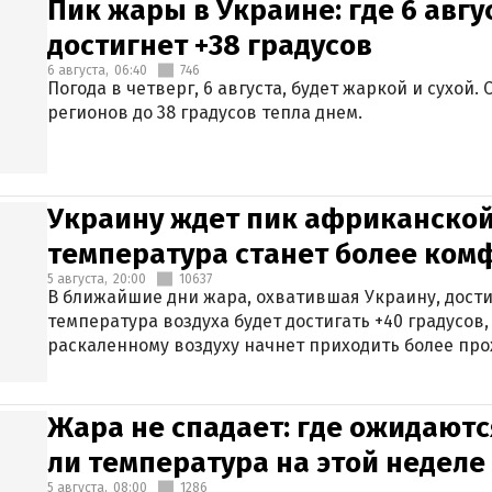
Пик жары в Украине: где 6 авг
достигнет +38 градусов
6 августа,
06:40
746
Погода в четверг, 6 августа, будет жаркой и сухой
регионов до 38 градусов тепла днем.
Украину ждет пик африканской
температура станет более ком
5 августа,
20:00
10637
В ближайшие дни жара, охватившая Украину, дости
температура воздуха будет достигать +40 градусов,
раскаленному воздуху начнет приходить более про
Жара не спадает: где ожидаютс
ли температура на этой неделе
5 августа,
08:00
1286