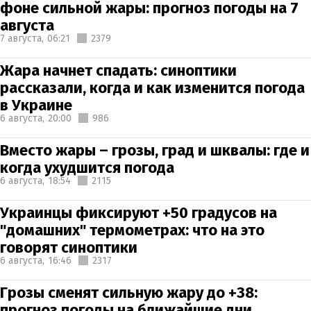
фоне сильной жары: прогноз погоды на 7
августа
7 августа,
06:21
2379
Жара начнет спадать: синоптики
рассказали, когда и как изменится погода
в Украине
6 августа,
20:00
986
Вместо жары – грозы, град и шквалы: где и
когда ухудшится погода
6 августа,
18:54
2115
Украинцы фиксируют +50 градусов на
"домашних" термометрах: что на это
говорят синоптики
6 августа,
16:46
2317
Грозы сменят сильную жару до +38:
прогноз погоды на ближайшие дни