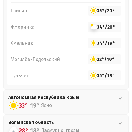
Гайсин
35°
/
20°
Жмеринка
34°
/
20°
Хмельник
34°
/
19°
Могилёв-Подольский
32°
/
19°
Тульчин
35°
/
18°
Автономная Республика Крым
33°
19°
Ясно
Волынская
область
28°
18°
Пасмурно, грозы