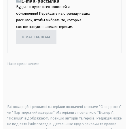
E-mail-рассылка
Будьте в курсе всех новостей и
обновлений! Перейдите на страницу наших
рассылок, чтобы выбрать те, которые
соответствуют вашим интересам.
К РАССЫЛКАМ
Наши приложения:
android
apple
smart tv
samsung smart tv
Всі комерційні рекламні матеріали позначені словами "Спецпроєкт"
чи "Партнерський матеріал". Матеріали з позначкою "Експерт",
"Позиція" відображають позицію авторів та героїв. Редакція може
не поділяти їхніх поглядів. Детальніше щодо реклами та правил