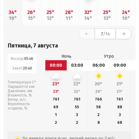
34°
26°
25°
28°
32°
25°
24°
19°
15°
12°
11°
14°
13°
10°
7
/14
Пятница, 7 августа
Ночь
Утро
Восход:
05:46
00:00
03:00
06:00
09:00
1
Закат:
20:40
Температура С°
23°
22°
20°
21°
Ощущается как
Давление, мм
23°
22°
20°
21°
Влажность, %
761
761
760
761
Ветер, м/с
Вероятность
69
55
58
88
осадков, %
1
3
2
3
2
2
8
68
До вечера почти ясно, легкий ветер до 3 м/с.