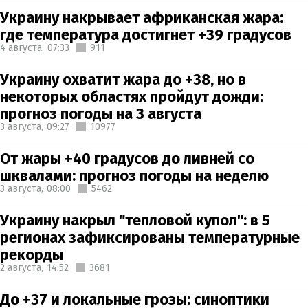
Украину накрывает африканская жара:
где температура достигнет +39 градусов
4 августа,
07:33
911
Украину охватит жара до +38, но в
некоторых областях пройдут дожди:
прогноз погоды на 3 августа
3 августа,
09:27
10977
От жары +40 градусов до ливней со
шквалами: прогноз погоды на неделю
3 августа,
08:00
5462
Украину накрыл "тепловой купол": в 5
регионах зафиксированы температурные
рекорды
2 августа,
14:52
3681
До +37 и локальные грозы: синоптики