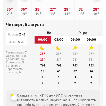
36°
36°
28°
27°
28°
32°
28°
21°
19°
19°
13°
11°
13°
18°
Четверг, 6 августа
Ночь
Утро
Восход:
05:45
00:00
03:00
06:00
09:00
1
Закат:
20:34
Температура С°
25°
23°
22°
27°
Ощущается как
Давление, мм
25°
23°
22°
28°
Влажность, %
763
763
763
763
Ветер, м/с
Вероятность
64
61
67
50
осадков, %
2
0
1
1
2
2
2
2
Ожидается от +21°C до +36°C, ограничьте
активность в самые жаркие часы. Большую часть
дня небо будет чистым, едва ощутимый ветер до