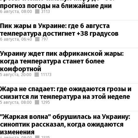
прогноз погоды на ближайшие дни
6 августа,
08:00
3113
Пик жары в Украине: где 6 августа
температура достигнет +38 градусов
6 августа,
06:40
797
Украину ждет пик африканской жары:
когда температура станет более
комфортной
5 августа,
20:00
11173
Жара не спадает: где ожидаются грозы и
снизится ли температура на этой неделе
5 августа,
08:00
1295
"Жаркая волна" обрушилась на Украину:
синоптик рассказал, когда ожидаются
изменения
4 августа,
08:00
2335