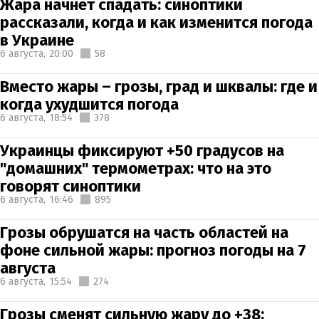
Жара начнет спадать: синоптики
рассказали, когда и как изменится погода
в Украине
6 августа,
20:00
58
Вместо жары – грозы, град и шквалы: где и
когда ухудшится погода
6 августа,
18:54
378
Украинцы фиксируют +50 градусов на
"домашних" термометрах: что на это
говорят синоптики
6 августа,
16:46
895
Грозы обрушатся на часть областей на
фоне сильной жары: прогноз погоды на 7
августа
6 августа,
15:54
274
Грозы сменят сильную жару до +38: