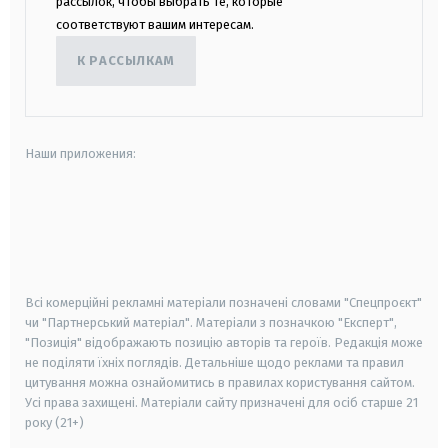
рассылок, чтобы выбрать те, которые
соответствуют вашим интересам.
К РАССЫЛКАМ
Наши приложения:
android
apple
smart tv
samsung smart tv
Всі комерційні рекламні матеріали позначені словами "Спецпроєкт"
чи "Партнерський матеріал". Матеріали з позначкою "Експерт",
"Позиція" відображають позицію авторів та героїв. Редакція може
не поділяти їхніх поглядів. Детальніше щодо реклами та правил
цитування можна ознайомитись в правилах користування сайтом.
Усі права захищені.
Матеріали сайту призначені для осіб старше
21
року (21+)