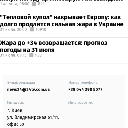
1 августа,
08:00
844
"Тепловой купол" накрывает Европу: как
долго продлится сильная жара в Украине
31 июля,
20:00
10910
Жара до +34 возвращается: прогноз
погоды на 31 июля
31 июля,
09:15
938
E-mail редакции
Номер телефона:
news24@24tv.com.ua
+38 044 390 5077
Мы здесь:
Мы в соцсетях:
г. Киев
,
ул. Владимирская
61/11,
офис
50