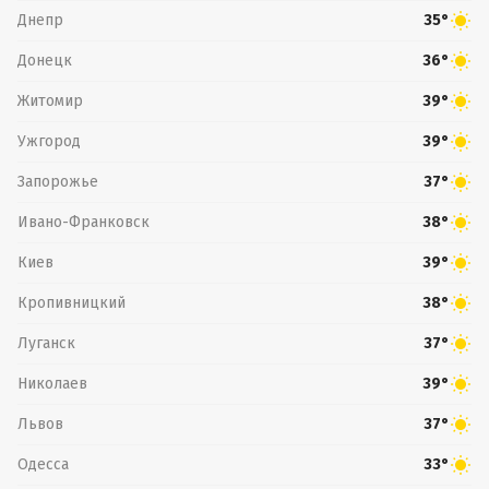
Днепр
35°
Донецк
36°
Житомир
39°
Ужгород
39°
Запорожье
37°
Ивано-Франковск
38°
Киев
39°
Кропивницкий
38°
Луганск
37°
Николаев
39°
Львов
37°
Одесса
33°