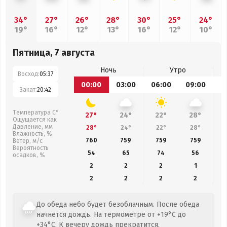
34°
27°
26°
28°
30°
25°
24°
19°
16°
12°
13°
16°
12°
10°
Пятница, 7 августа
Ночь
Утро
Восход:
05:37
00:00
03:00
06:00
09:00
1
Закат:
20:42
Температура С°
27°
24°
22°
28°
Ощущается как
Давление, мм
28°
24°
22°
28°
Влажность, %
760
759
759
759
Ветер, м/с
Вероятность
54
65
74
56
осадков, %
2
2
2
1
2
2
2
2
До обеда небо будет безоблачным. После обеда
начнется дождь. На термометре от +19°C до
+34°C. К вечеру дождь прекратится.