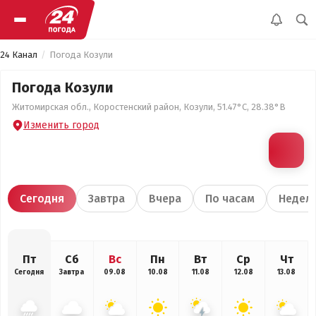
24 Канал
Погода Козули
Погода Козули
Житомирская обл., Коростенский район, Козули, 51.47°С, 28.38°В
Изменить город
Сегодня
Завтра
Вчера
По часам
Недел
Пт
Сб
Вс
Пн
Вт
Ср
Чт
Сегодня
Завтра
09.08
10.08
11.08
12.08
13.08