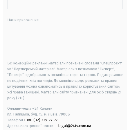
Наши приложения:
android
apple
smart tv
samsung smart tv
Всі комерційні рекламні матеріали позначені словами "Спецпроєкт"
чи "Партнерський матеріал". Матеріали з позначкою "Експерт",
"Позиція" відображають позицію авторів та героїв. Редакція може
не поділяти їхніх поглядів. Детальніше щодо реклами та правил
цитування можна ознайомитись в правилах користування сайтом.
Усі права захищені.
Матеріали сайту призначені для осіб старше
21
року (21+)
Онлайн-медіа «24 Канал»
пл. Галицька, буд. 15, м. Львів, 79008
Телефон
+380 (32) 229-77-77
Адреса електронної пошти —
legal@24tv.com.ua