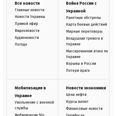
Все новости
Война России с
Главные новости
Украиной
Новости Украины
Ракетные обстрелы
Прямой эфир
Карта боевых действий
Видеоновости
Мирные переговоры
Аудионовости
Воздушная тревога в
Украине
Погода
Массированная атака по
Украине
Взрывы в России
Потери врага
Мобилизация в
Новости экономики
Цена нефти
Украине
Курсы валют
Увольнение с военной
службы
Финансовые новости
Мобилизация 50+
Тарифы на