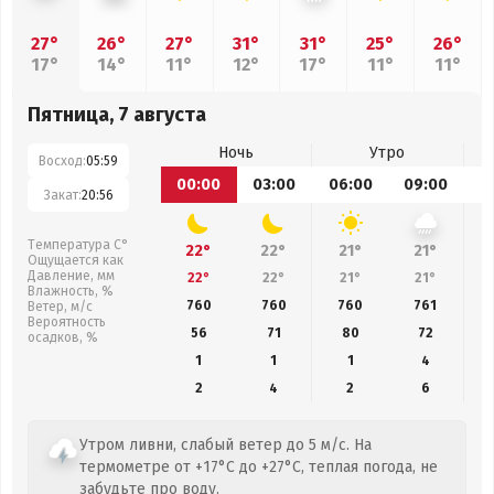
27°
26°
27°
31°
31°
25°
26°
17°
14°
11°
12°
17°
11°
11°
Пятница, 7 августа
Ночь
Утро
Восход:
05:59
00:00
03:00
06:00
09:00
1
Закат:
20:56
Температура С°
22°
22°
21°
21°
Ощущается как
Давление, мм
22°
22°
21°
21°
Влажность, %
760
760
760
761
Ветер, м/с
Вероятность
56
71
80
72
осадков, %
1
1
1
4
2
4
2
6
Утром ливни, слабый ветер до 5 м/с. На
термометре от +17°C до +27°C, теплая погода, не
забудьте про воду.