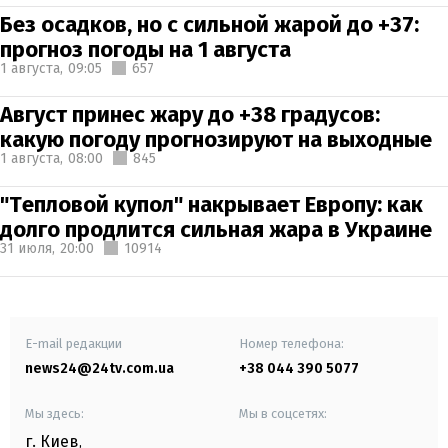
Без осадков, но с сильной жарой до +37:
прогноз погоды на 1 августа
1 августа,
09:05
657
Август принес жару до +38 градусов:
какую погоду прогнозируют на выходные
1 августа,
08:00
845
"Тепловой купол" накрывает Европу: как
долго продлится сильная жара в Украине
31 июля,
20:00
10914
E-mail редакции
Номер телефона:
news24@24tv.com.ua
+38 044 390 5077
Мы здесь:
Мы в соцсетях:
г. Киев
,