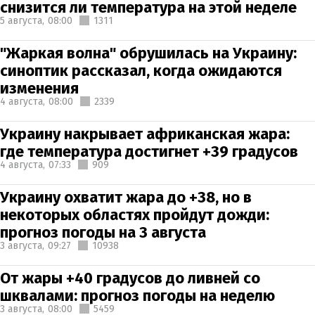
снизится ли температура на этой неделе
5 августа,
08:00
1311
"Жаркая волна" обрушилась на Украину:
синоптик рассказал, когда ожидаются
изменения
4 августа,
08:00
2339
Украину накрывает африканская жара:
где температура достигнет +39 градусов
4 августа,
07:33
909
Украину охватит жара до +38, но в
некоторых областях пройдут дожди:
прогноз погоды на 3 августа
3 августа,
09:27
10938
От жары +40 градусов до ливней со
шквалами: прогноз погоды на неделю
3 августа,
08:00
5459