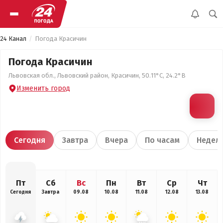
24 Канал
Погода Красичин
Погода Красичин
Львовская обл., Львовский район, Красичин, 50.11°С, 24.2°В
Изменить город
Сегодня
Завтра
Вчера
По часам
Недел
Пт
Сб
Вс
Пн
Вт
Ср
Чт
Сегодня
Завтра
09.08
10.08
11.08
12.08
13.08