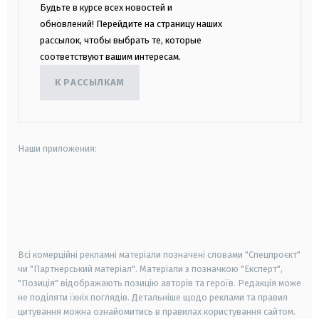
Будьте в курсе всех новостей и
обновлений! Перейдите на страницу наших
рассылок, чтобы выбрать те, которые
соответствуют вашим интересам.
К РАССЫЛКАМ
Наши приложения:
android
apple
smart tv
samsung smart tv
Всі комерційні рекламні матеріали позначені словами "Спецпроєкт"
чи "Партнерський матеріал". Матеріали з позначкою "Експерт",
"Позиція" відображають позицію авторів та героїв. Редакція може
не поділяти їхніх поглядів. Детальніше щодо реклами та правил
цитування можна ознайомитись в правилах користування сайтом.