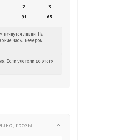
2
3
1
91
65
м начнутся ливни. На
аркие часы. Вечером
я. Если улетели до этого
ачно, грозы