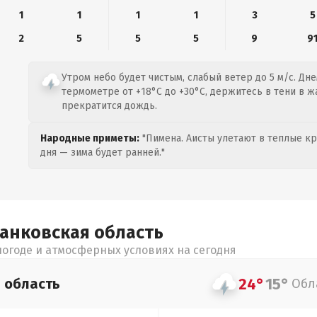
1
1
1
1
3
5
2
5
5
5
9
9
Утром небо будет чистым, слабый ветер до 5 м/с. Дне
термометре от +18°C до +30°C, держитесь в тени в ж
прекратится дождь.
Народные приметы:
"Пимена. Аисты улетают в теплые кра
дня — зима будет ранней."
ранковская
область
огоде и атмосферных условиях на сегодня
24°
15°
я
область
Обл