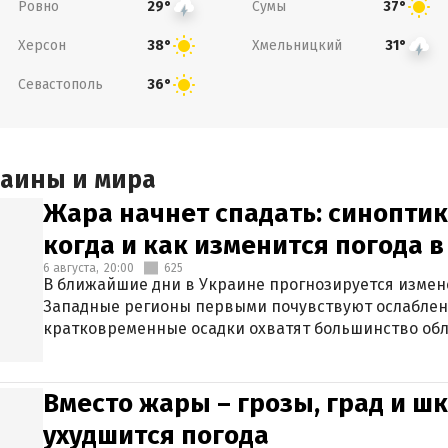
Ровно
Сумы
29°
37°
Херсон
Хмельницкий
38°
31°
Севастополь
36°
раины и мира
Жара начнет спадать: синоптик
когда и как изменится погода 
6 августа,
20:00
625
В ближайшие дни в Украине прогнозируется измен
Западные регионы первыми почувствуют ослаблен
кратковременные осадки охватят большинство обл
Вместо жары – грозы, град и шк
ухудшится погода