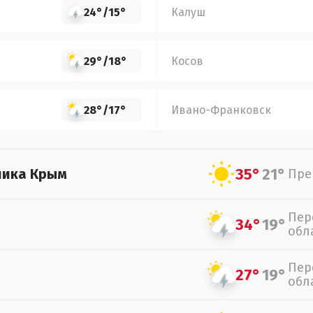
24°
/
15°
Калуш
29°
/
18°
Косов
28°
/
17°
Ивано-Франковск
35°
21°
лика Крым
Пре
Пер
34°
19°
обл
Пер
27°
19°
обл