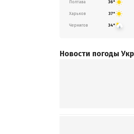
Полтава
36°
Харьков
37°
Чернигов
34°
Новости погоды Ук