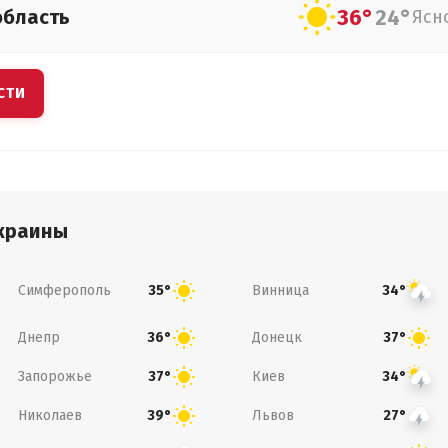
36°
24°
область
Ясн
СТИ
краины
Симферополь
Винница
35°
34°
Днепр
Донецк
36°
37°
Запорожье
Киев
37°
34°
Николаев
Львов
39°
27°