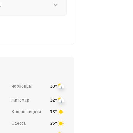
о
Черновцы
33°
Житомир
32°
Кропивницкий
38°
Одесса
35°