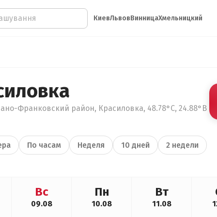
Киев
Львов
Винница
Хмельницкий
силовка
ано-Франковский район, Красиловка, 48.78°С, 24.88°В
ера
По часам
Неделя
10 дней
2 недели
Вс
Пн
Вт
09.08
10.08
11.08
1