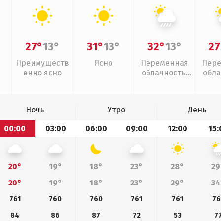
27°
13°
31°
13°
32°
13°
27
Преимуществ
Ясно
Переменная
Пере
енно ясно
облачность,
обла
ливни
слаб
Ночь
Утро
День
00:00
03:00
06:00
09:00
12:00
15:
20°
19°
18°
23°
28°
29
20°
19°
18°
23°
29°
34
761
760
760
761
761
76
84
86
87
72
53
7