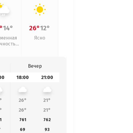
°
14°
26°
12°
менная
Ясно
чность,
ый дождь
Вечер
00
18:00
21:00
°
26°
21°
°
26°
21°
1
761
762
7
69
93