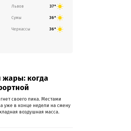
Львов
37°
Сумы
36°
Черкассы
36°
 жары: когда
фортной
гнет своего пика. Местами
 а уже в конце недели на смену
хладная воздушная масса.