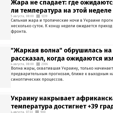
Жара не спадает: где ожидаютс
ли температура на этой неделе
5 августа,
08:00
1239
Сильная жара и тропические ночи в Украине прог
несколько суток. К концу недели ожидается прихо
фронта.
"Жаркая волна" обрушилась на
рассказал, когда ожидаются и
4 августа,
08:00
2306
Волна жары, охватившая Украину, только начинает
предварительным прогнозам, ближе к выходным н
синоптических процессов.
Украину накрывает африканска
температура достигнет +39 гра
4 августа,
07:33
900