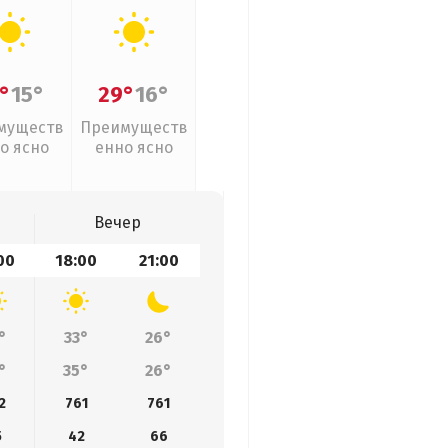
°
15°
29°
16°
муществ
Преимуществ
о ясно
енно ясно
Вечер
00
18:00
21:00
°
33°
26°
°
35°
26°
2
761
761
5
42
66