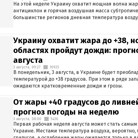
На этой неделе Украину охватит мощная волна жа
антициклон и горячая воздушная масса субтропиче
большинстве регионов дневная температура воздух
Украину охватит жара до +38, н
областях пройдут дожди: прогн
августа
3 августа,
09:27
10925
В понедельник, 3 августа, в Украине будет преобла
температурой до +38 градусов. При этом в ряде за
ожидаются кратковременные дожди и грозы.
От жары +40 градусов до ливне
прогноз погоды на неделю
3 августа,
08:00
5436
Первая рабочая неделя августа может стать самым
Украине. Местами температура воздуха, вероятно, 
градусов, а ослабление жары ожидается только в 