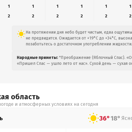
1
1
1
1
1
1
2
2
2
2
2
2
На протяжении дня небо будет чистым, едва ощутимый
не предвидится. Ожидается от +19°C до +34°C, высок
позаботьтесь о достаточном употреблении жидкости
Народные приметы:
"Преображение (Яблочный Спас). «О
«Пришел Спас — ушло лето от нас». Сухой день — сухая о
кая
область
огоде и атмосферных условиях на сегодня
36°
18°
ь
Ясн