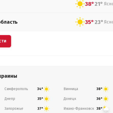
38°
21°
Ясн
35°
23°
область
Ясн
СТИ
краины
Симферополь
Винница
34°
38°
Днепр
Донецк
35°
36°
Запорожье
Ивано-Франковск
37°
38°