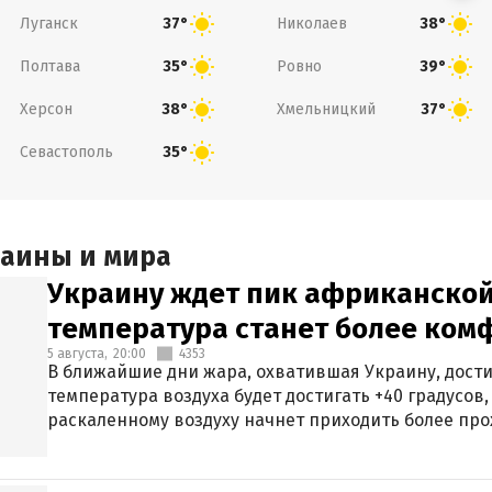
Луганск
Николаев
37°
38°
Полтава
Ровно
35°
39°
Херсон
Хмельницкий
38°
37°
Севастополь
35°
раины и мира
Украину ждет пик африканской
температура станет более ком
5 августа,
20:00
4353
В ближайшие дни жара, охватившая Украину, дости
температура воздуха будет достигать +40 градусов,
раскаленному воздуху начнет приходить более про