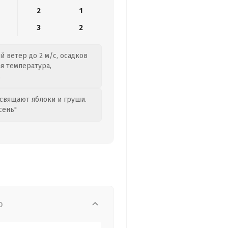
2
1
3
2
 ветер до 2 м/с, осадков
ая температура,
.
свящают яблоки и груши.
сень"
о