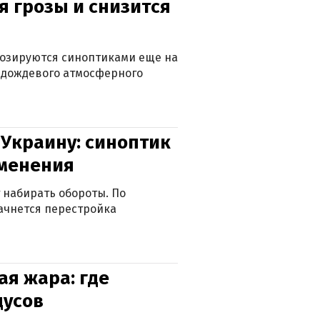
я грозы и снизится
нозируются синоптиками еще на
д дождевого атмосферного
 Украину: синоптик
зменения
 набирать обороты. По
ачнется перестройка
я жара: где
дусов