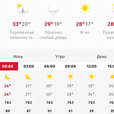
33°
20°
29°
19°
28°
17°
28
Переменная
Облачно,
Ясно
Преи
облачность,
слабый дождь
енн
грозы
Ночь
Утро
День
00:00
03:00
06:00
09:00
12:00
15:
24°
21°
20°
28°
33°
34
24°
21°
20°
29°
34°
34
763
763
763
763
763
76
80
87
91
61
39
3