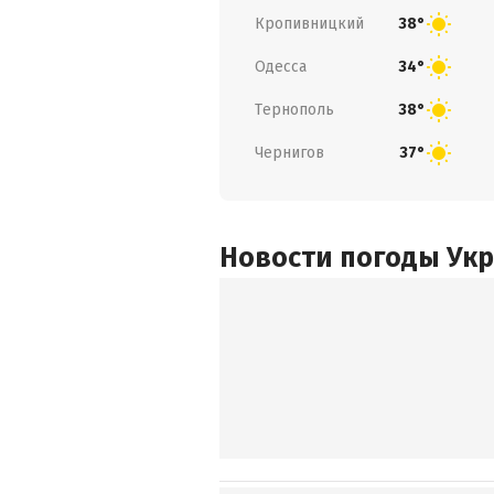
Кропивницкий
38°
Одесса
34°
Тернополь
38°
Чернигов
37°
Новости погоды Ук