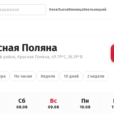
Киев
Львов
Винница
Хмельницкий
сная Поляна
й район, Красная Поляна, 49.79°С, 36.39°В
ера
По часам
Неделя
10 дней
2 недели
Сб
Вс
Пн
08.08
09.08
10.08
1