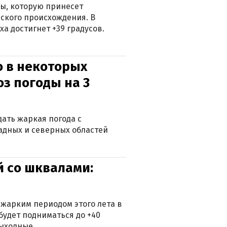
ры, которую принесет
ского происхождения. В
а достигнет +39 градусов.
о в некоторых
оз погоды на 3
дать жаркая погода с
падных и северных областей
й со шквалами:
 жарким периодом этого лета в
будет подниматься до +40
выходные.