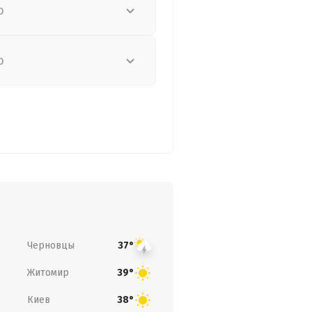
о
о
Черновцы
37°
Житомир
39°
Киев
38°