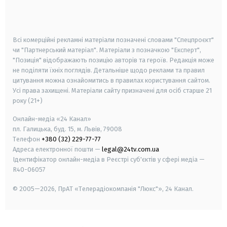
smart tv
samsung smart tv
Всі комерційні рекламні матеріали позначені словами "Спецпроєкт"
чи "Партнерський матеріал". Матеріали з позначкою "Експерт",
"Позиція" відображають позицію авторів та героїв. Редакція може
не поділяти їхніх поглядів. Детальніше щодо реклами та правил
цитування можна ознайомитись в правилах користування сайтом.
Усі права захищені.
Матеріали сайту призначені для осіб старше
21
року (21+)
Онлайн-медіа «24 Канал»
пл. Галицька, буд. 15, м. Львів, 79008
Телефон
+380 (32) 229-77-77
Адреса електронної пошти —
legal@24tv.com.ua
Ідентифікатор онлайн-медіа в Реєстрі суб'єктів у сфері медіа —
R40-06057
© 2005—2026,
ПрАТ «Телерадіокомпанія "Люкс"», 24 Канал.