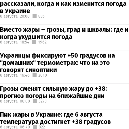
рассказали, когда и как изменится погода
в Украине
6 августа,
20:00
835
Вместо жары – грозы, град и шквалы: где и
когда ухудшится погода
6 августа,
18:54
1962
Украинцы фиксируют +50 градусов на
"домашних" термометрах: что на это
говорят синоптики
6 августа,
16:46
2010
Грозы сменят сильную жару до +38:
прогноз погоды на ближайшие дни
6 августа,
08:00
3273
Пик жары в Украине: где 6 августа
температура достигнет +38 градусов
6 августа,
06:40
822