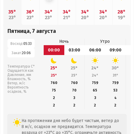
35°
36°
34°
34°
34°
34°
28°
23°
23°
23°
21°
20°
20°
19°
Пятница, 7 августа
Ночь
Утро
Восход:
05:33
00:00
03:00
06:00
09:00
1
Закат:
20:06
Температура С°
25°
25°
24°
30°
Ощущается как
Давление, мм
25°
25°
24°
31°
Влажность, %
760
760
759
759
Ветер, м/с
Вероятность
75
70
65
53
осадков, %
2
3
3
4
2
2
2
2
На протяжении дня небо будет чистым, ветер до
8 м/с, осадков не предвидится. Температура
воздуха от +23°C до +35°C, ограничьте активность