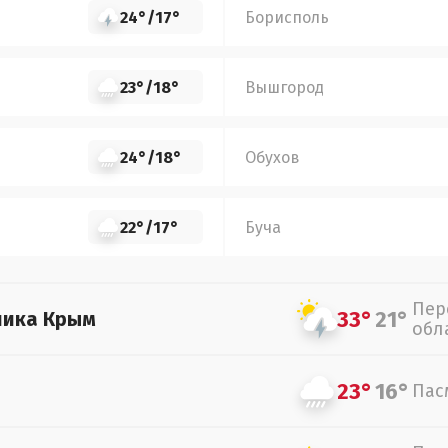
24°
/
17°
Борисполь
23°
/
18°
Вышгород
24°
/
18°
Обухов
22°
/
17°
Буча
Пер
33°
21°
лика Крым
обл
23°
16°
Пас