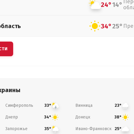
Пер
24°
14°
обл
34°
25°
область
Пре
СТИ
краины
Симферополь
Винница
33°
23°
Днепр
Донецк
34°
38°
Запорожье
Ивано-Франковск
35°
25°