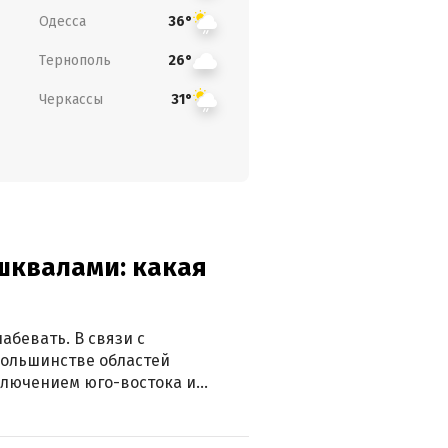
Одесса
36°
Тернополь
26°
Черкассы
31°
 шквалами: какая
абевать. В связи с
большинстве областей
ключением юго-востока и