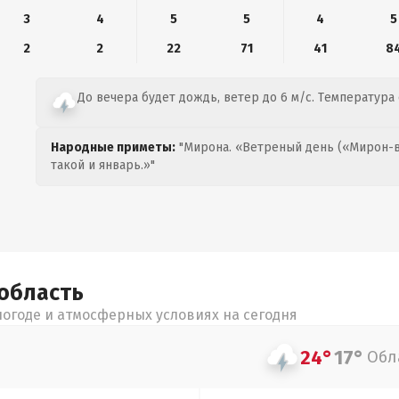
3
4
5
5
4
5
2
2
22
71
41
8
До вечера будет дождь, ветер до 6 м/с. Температура о
Народные приметы:
"Мирона. «Ветреный день («Мирон-в
такой и январь.»"
область
огоде и атмосферных условиях на сегодня
24°
17°
Обл