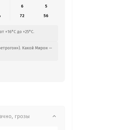
6
5
4
72
56
т +16°C до +25°C.
етрогон»). Какой Мирон —
ачно, грозы