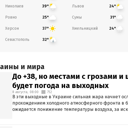
Николаев
Львов
39°
24°
Ровно
Сумы
25°
31°
Херсон
Хмельницкий
37°
24°
Севастополь
32°
раины и мира
До +38, но местами с грозами и
будет погода на выходных
8 августа,
08:00
752
В эти выходные в Украине сильная жара начнет осл
прохождением холодного атмосферного фронта в 
ожидается понижение температуры воздуха, за ис
Крыма.