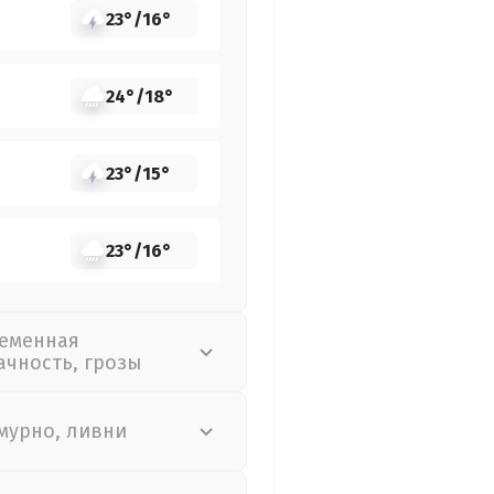
23°
/
16°
24°
/
18°
23°
/
15°
23°
/
16°
еменная
ачность, грозы
мурно, ливни