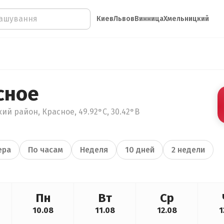
Киев
Львов
Винница
Хмельницкий
сное
ий район, Красное, 49.92°С, 30.42°В
ера
По часам
Неделя
10 дней
2 недели
Пн
Вт
Ср
10.08
11.08
12.08
1