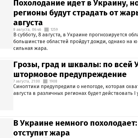
Похолодание идет в Украину, н
регионы будут страдать от жары
августа
8 августа,
06:46
1259
В субботу, 8 августа, в Украине прогнозируется об
большинстве областей пройдут дожди, однако на ю
сильная жара.
Грозы, град и шквалы: по всей
штормовое предупреждение
7 августа,
21:00
1908
Синоптики предупредили о непогоде, которая охват
августа в различных регионах будет действовать I
В Украине немного похолодает:
отступит жара