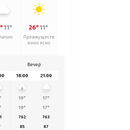
°
11°
26°
11°
лачно
Преимуществ
енно ясно
Вечер
00
18:00
21:00
°
19°
17°
°
19°
17°
1
762
763
7
85
87