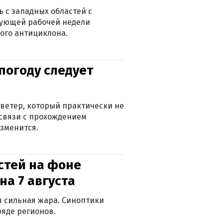
 с западных областей с
дующей рабочей недели
ого антициклона.
погоду следует
ветер, который практически не
в связи с прохождением
зменится.
стей на фоне
на 7 августа
ся сильная жара. Синоптики
яде регионов.