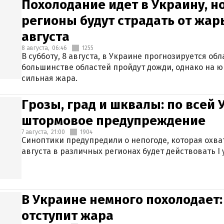
Похолодание идет в Украину, н
регионы будут страдать от жары
августа
8 августа,
06:46
1255
В субботу, 8 августа, в Украине прогнозируется об
большинстве областей пройдут дожди, однако на ю
сильная жара.
Грозы, град и шквалы: по всей
штормовое предупреждение
7 августа,
21:00
1904
Синоптики предупредили о непогоде, которая охват
августа в различных регионах будет действовать I
В Украине немного похолодает:
отступит жара