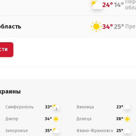
Пер
24°
14°
обл
34°
25°
область
Пре
СТИ
краины
Симферополь
Винница
33°
23°
Днепр
Донецк
34°
38°
Запорожье
Ивано-Франковск
35°
25°