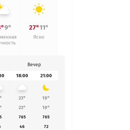
3°
9°
27°
11°
менная
Ясно
ачность
Вечер
00
18:00
21:00
°
23°
19°
°
23°
19°
5
765
765
6
46
72