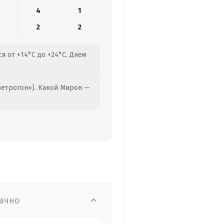
4
1
2
2
я от +14°C до +24°C. Днем
етрогон»). Какой Мирон —
ачно