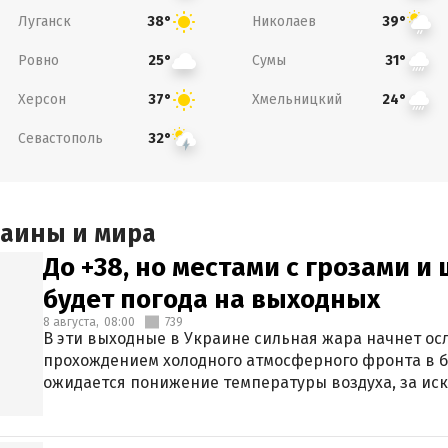
Луганск
Николаев
38°
39°
Ровно
Сумы
25°
31°
Херсон
Хмельницкий
37°
24°
Севастополь
32°
раины и мира
До +38, но местами с грозами и
будет погода на выходных
8 августа,
08:00
739
В эти выходные в Украине сильная жара начнет осл
прохождением холодного атмосферного фронта в 
ожидается понижение температуры воздуха, за ис
Крыма.