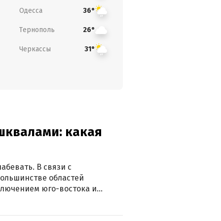
Одесса
36°
Тернополь
26°
Черкассы
31°
 шквалами: какая
абевать. В связи с
большинстве областей
ключением юго-востока и