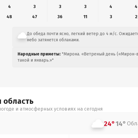
4
3
3
3
4
4
48
47
36
11
3
2
До обеда почти ясно, легкий ветер до 4 м/с. Ожидаетс
небо затянется облаками.
Народные приметы:
"Мирона. «Ветреный день («Мирон-в
такой и январь.»"
я
область
огоде и атмосферных условиях на сегодня
24°
14°
Обл