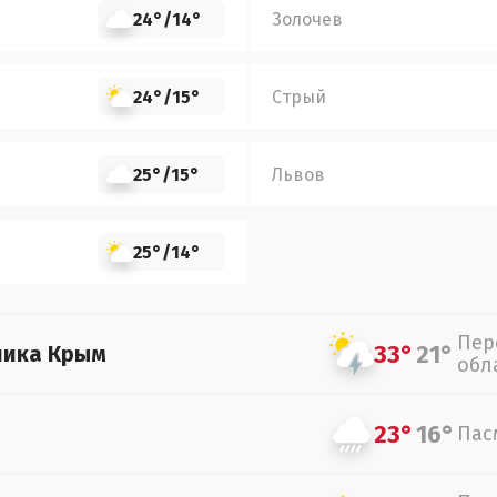
24°
/
14°
Золочев
24°
/
15°
Стрый
25°
/
15°
Львов
25°
/
14°
Пер
33°
21°
лика Крым
обл
23°
16°
Пас