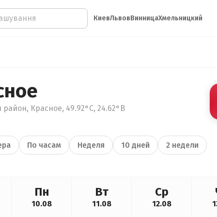
Киев
Львов
Винница
Хмельницкий
сное
 район, Красное, 49.92°С, 24.62°В
ера
По часам
Неделя
10 дней
2 недели
Пн
Вт
Ср
10.08
11.08
12.08
1