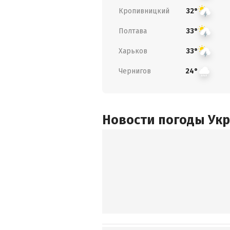
Кропивницкий
32°
Полтава
33°
Харьков
33°
Чернигов
24°
Новости погоды Ук