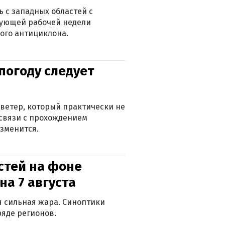
 с западных областей с
дующей рабочей недели
ого антициклона.
погоду следует
ветер, который практически не
в связи с прохождением
зменится.
стей на фоне
на 7 августа
ся сильная жара. Синоптики
яде регионов.