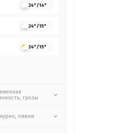
24°
/
14°
24°
/
15°
24°
/
15°
еменная
ачность, грозы
мурно, ливни