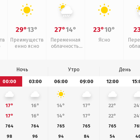
29°
13°
27°
14°
23°
10°
2
тв
Преимуществ
Переменная
Ясно
Пере
о
енно ясно
облачность,
обл
ливни
Ночь
Утро
День
00:00
03:00
06:00
09:00
12:00
15:
17°
16°
14°
17°
22°
24
17°
16°
14°
17°
22°
24
764
764
765
765
765
76
98
96
94
84
54
4