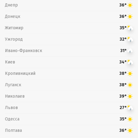
Днепр
36°
Донецк
36°
Житомир
35°
Ужгород
32°
Ивано-Франковск
31°
Киев
34°
Кропивницкий
38°
Луганск
38°
Николаев
39°
Львов
27°
Одесса
35°
Полтава
36°