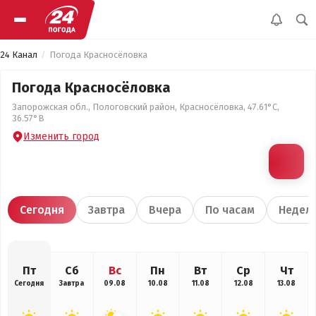
24 Канал
Погода Красносёловка
Погода Красносёловка
Запорожская обл., Пологовский район, Красносёловка, 47.61°С,
36.57°В
Изменить город
Сегодня
Завтра
Вчера
По часам
Недел
Пт
Сб
Вс
Пн
Вт
Ср
Чт
Сегодня
Завтра
09.08
10.08
11.08
12.08
13.08