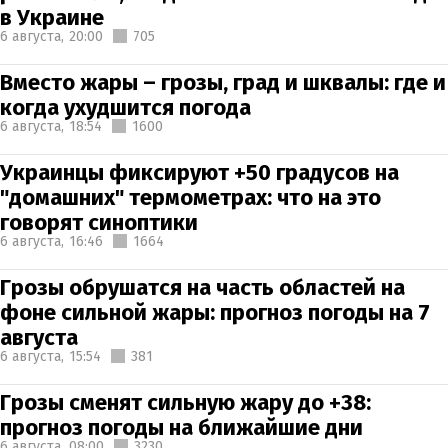
в Украине
6 августа,
20:00
705
Вместо жары – грозы, град и шквалы: где и
когда ухудшится погода
6 августа,
18:54
1600
Украинцы фиксируют +50 градусов на
"домашних" термометрах: что на это
говорят синоптики
6 августа,
16:46
1664
Грозы обрушатся на часть областей на
фоне сильной жары: прогноз погоды на 7
августа
6 августа,
15:54
381
Грозы сменят сильную жару до +38:
прогноз погоды на ближайшие дни
6 августа,
08:00
3230