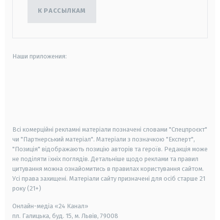
К РАССЫЛКАМ
Наши приложения:
android
apple
smart tv
samsung smart tv
Всі комерційні рекламні матеріали позначені словами "Спецпроєкт"
чи "Партнерський матеріал". Матеріали з позначкою "Експерт",
"Позиція" відображають позицію авторів та героїв. Редакція може
не поділяти їхніх поглядів. Детальніше щодо реклами та правил
цитування можна ознайомитись в правилах користування сайтом.
Усі права захищені.
Матеріали сайту призначені для осіб старше
21
року (21+)
Онлайн-медіа «24 Канал»
пл. Галицька, буд. 15, м. Львів, 79008