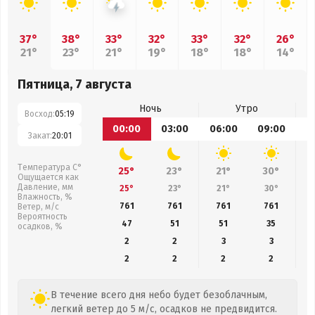
37°
38°
33°
32°
33°
32°
26°
21°
23°
21°
19°
18°
18°
14°
Пятница, 7 августа
Ночь
Утро
Восход:
05:19
00:00
03:00
06:00
09:00
1
Закат:
20:01
Температура С°
25°
23°
21°
30°
Ощущается как
Давление, мм
25°
23°
21°
30°
Влажность, %
761
761
761
761
Ветер, м/с
Вероятность
47
51
51
35
осадков, %
2
2
3
3
2
2
2
2
В течение всего дня небо будет безоблачным,
легкий ветер до 5 м/с, осадков не предвидится.