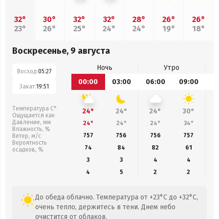
32°
30°
32°
32°
28°
26°
26°
23°
26°
25°
24°
24°
19°
18°
Воскресенье, 9 августа
Ночь
Утро
Восход:
05:27
00:00
03:00
06:00
09:00
1
Закат:
19:51
Температура С°
24°
24°
24°
30°
Ощущается как
Давление, мм
24°
24°
24°
34°
Влажность, %
757
756
756
757
Ветер, м/с
Вероятность
74
84
82
61
осадков, %
3
3
4
4
4
5
2
2
До обеда облачно. Температура от +23°C до +32°C,
очень тепло, держитесь в тени. Днем небо
очистится от облаков.