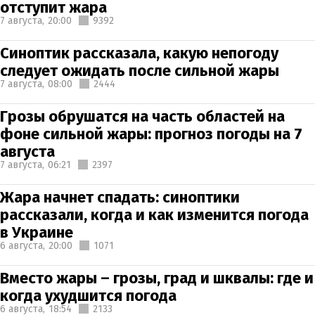
отступит жара
7 августа,
20:00
9392
Синоптик рассказала, какую непогоду
следует ожидать после сильной жары
7 августа,
08:00
2444
Грозы обрушатся на часть областей на
фоне сильной жары: прогноз погоды на 7
августа
7 августа,
06:21
2397
Жара начнет спадать: синоптики
рассказали, когда и как изменится погода
в Украине
6 августа,
20:00
1071
Вместо жары – грозы, град и шквалы: где и
когда ухудшится погода
6 августа,
18:54
2133