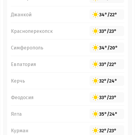
Джанкой
34°
/
22°
Красноперекопск
33°
/
23°
Симферополь
34°
/
20°
Евпатория
33°
/
22°
Керчь
32°
/
24°
Феодосия
33°
/
23°
Ялта
35°
/
24°
Курман
32°
/
23°