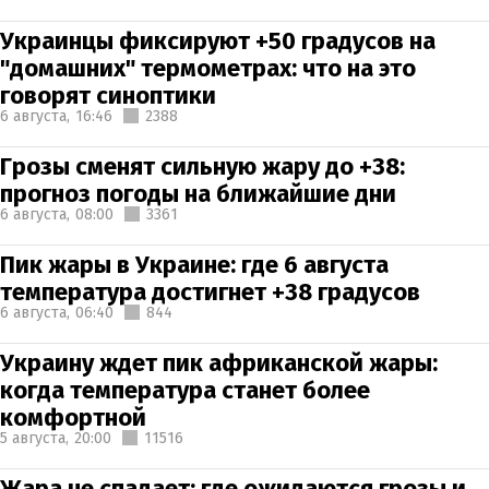
Украинцы фиксируют +50 градусов на
"домашних" термометрах: что на это
говорят синоптики
6 августа,
16:46
2388
Грозы сменят сильную жару до +38:
прогноз погоды на ближайшие дни
6 августа,
08:00
3361
Пик жары в Украине: где 6 августа
температура достигнет +38 градусов
6 августа,
06:40
844
Украину ждет пик африканской жары:
когда температура станет более
комфортной
5 августа,
20:00
11516
Жара не спадает: где ожидаются грозы и