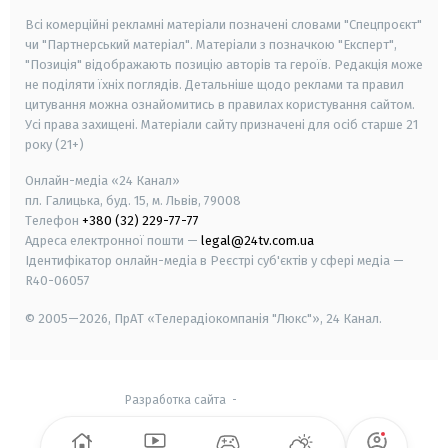
Всі комерційні рекламні матеріали позначені словами "Спецпроєкт"
чи "Партнерський матеріал". Матеріали з позначкою "Експерт",
"Позиція" відображають позицію авторів та героїв. Редакція може
не поділяти їхніх поглядів. Детальніше щодо реклами та правил
цитування можна ознайомитись в правилах користування сайтом.
Усі права захищені.
Матеріали сайту призначені для осіб старше
21
року (21+)
Онлайн-медіа «24 Канал»
пл. Галицька, буд. 15, м. Львів, 79008
Телефон
+380 (32) 229-77-77
Адреса електронної пошти —
legal@24tv.com.ua
Ідентифікатор онлайн-медіа в Реєстрі суб'єктів у сфері медіа —
R40-06057
© 2005—2026,
ПрАТ «Телерадіокомпанія "Люкс"», 24 Канал.
Разработка сайта
-