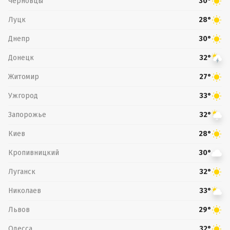
Черновцы
30°
Луцк
28°
Днепр
30°
Донецк
32°
Житомир
27°
Ужгород
33°
Запорожье
32°
Киев
28°
Кропивницкий
30°
Луганск
32°
Николаев
33°
Львов
29°
Одесса
32°