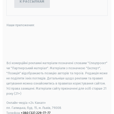
К РАССЫЛКАМ
Наши приложения:
android
apple
smart tv
samsung smart tv
Всі комерційні рекламні матеріали позначені словами "Спецпроєкт"
чи "Партнерський матеріал". Матеріали з позначкою "Експерт",
"Позиція" відображають позицію авторів та героїв. Редакція може
не поділяти їхніх поглядів. Детальніше щодо реклами та правил
цитування можна ознайомитись в правилах користування сайтом.
Усі права захищені.
Матеріали сайту призначені для осіб старше
21
року (21+)
Онлайн-медіа «24 Канал»
пл. Галицька, буд. 15, м. Львів, 79008
Телефон
+380 (32) 229-77-77