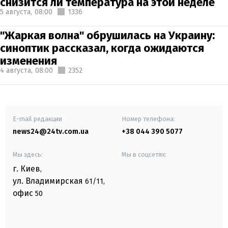
снизится ли температура на этой неделе
5 августа,
08:00
1336
"Жаркая волна" обрушилась на Украину:
синоптик рассказал, когда ожидаются
изменения
4 августа,
08:00
2352
E-mail редакции
Номер телефона:
news24@24tv.com.ua
+38 044 390 5077
Мы здесь:
Мы в соцсетях:
г. Киев
,
ул. Владимирская
61/11,
офис
50