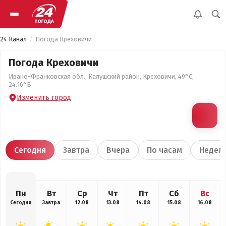
24 Канал
Погода Креховичи
Погода Креховичи
Ивано-Франковская обл., Калушский район, Креховичи, 49°С,
24.16°В
Изменить город
Сегодня
Завтра
Вчера
По часам
Недел
Пн
Вт
Ср
Чт
Пт
Сб
Вс
Сегодня
Завтра
12.08
13.08
14.08
15.08
16.08