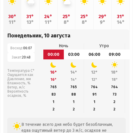
30°
31°
24°
25°
25°
29°
31°
11°
13°
11°
8°
8°
9°
14°
Понедельник, 10 августа
Ночь
Утро
Восход:
06:07
00:00
03:00
06:00
09:00
1
Закат:
20:48
Температура С°
16°
14°
12°
18°
Ощущается как
Давление, мм
16°
14°
12°
18°
Влажность, %
765
765
764
764
Ветер, м/с
Вероятность
83
88
91
73
осадков, %
1
1
1
2
2
2
2
2
В течение всего дня небо будет безоблачным,
едва ощутимый ветер до 3 м/с, осадков не