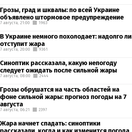
Грозы, град и шквалы: по всей Украине
объявлено штормовое предупреждение
7 августа,
21:00
1963
В Украине немного похолодает: надолго ли
отступит жара
7 августа,
20:00
9361
Синоптик рассказала, какую непогоду
следует ожидать после сильной жары
7 августа,
08:00
2444
Грозы обрушатся на часть областей на
фоне сильной жары: прогноз погоды на 7
августа
7 августа,
06:21
2397
Жара начнет спадать: синоптики
рассказали, когда и как изменится погода