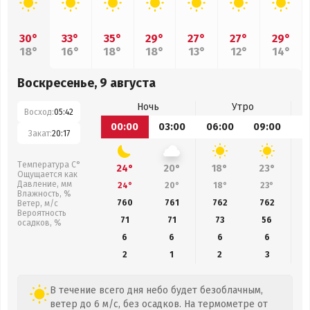
30°
33°
35°
29°
27°
27°
29°
18°
16°
18°
18°
13°
12°
14°
Воскресенье, 9 августа
Ночь
Утро
Восход:
05:42
00:00
03:00
06:00
09:00
1
Закат:
20:17
Температура С°
24°
20°
18°
23°
Ощущается как
Давление, мм
24°
20°
18°
23°
Влажность, %
760
761
762
762
Ветер, м/с
Вероятность
71
71
73
56
осадков, %
6
6
6
6
2
1
2
3
В течение всего дня небо будет безоблачным,
ветер до 6 м/с, без осадков. На термометре от