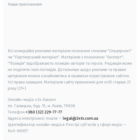
Наши приложения:
android
apple
smart tv
samsung smart tv
Всі комерційні рекламні матеріали позначені словами "Спецпроєкт"
чи "Партнерський матеріал". Матеріали з позначкою "Експерт",
"Позиція" відображають позицію авторів та героїв. Редакція може
не поділяти їхніх поглядів. Детальніше щодо реклами та правил
цитування можна ознайомитись в правилах користування сайтом.
Усі права захищені.
Матеріали сайту призначені для осіб старше
21
року (21+)
Онлайн-медіа «24 Канал»
пл. Галицька, буд. 15, м. Львів, 79008
Телефон
+380 (32) 229-77-77
Адреса електронної пошти —
legal@24tv.com.ua
Ідентифікатор онлайн-медіа в Реєстрі суб'єктів у сфері медіа —
R40-06057