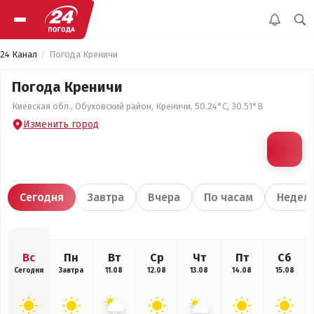
24 Канал
Погода Креничи
Погода Креничи
Киевская обл., Обуховский район, Креничи, 50.24°С, 30.51°В
Изменить город
Сегодня
Завтра
Вчера
По часам
Недел
Вс
Пн
Вт
Ср
Чт
Пт
Сб
Сегодня
Завтра
11.08
12.08
13.08
14.08
15.08