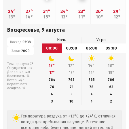
24°
27°
31°
24°
23°
26°
29°
13°
14°
15°
13°
11°
10°
12°
Воскресенье, 9 августа
Ночь
Утро
Восход:
05:38
00:00
03:00
06:00
09:00
1
Закат:
20:29
Температура С°
17°
17°
14°
18°
Ощущается как
Давление, мм
17°
17°
14°
18°
Влажность, %
764
765
765
766
Ветер, м/с
Вероятность
76
71
78
63
осадков, %
4
3
4
4
3
10
4
2
Температура воздуха от +13°C до +24°C, отличная
погода для пребывания на улице. В течение
всего дня небо будет чистым, легкий ветер до 5