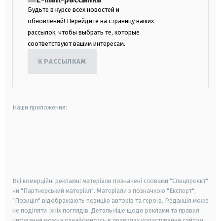
Будьте в курсе всех новостей и
обновлений! Перейдите на страницу наших
рассылок, чтобы выбрать те, которые
соответствуют вашим интересам.
К РАССЫЛКАМ
Наши приложения:
android
apple
smart tv
samsung smart tv
Всі комерційні рекламні матеріали позначені словами "Спецпроєкт"
чи "Партнерський матеріал". Матеріали з позначкою "Експерт",
"Позиція" відображають позицію авторів та героїв. Редакція може
не поділяти їхніх поглядів. Детальніше щодо реклами та правил
цитування можна ознайомитись в правилах користування сайтом.