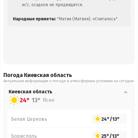
м/с, осадков не предвидится.
Народные приметы:
"Матия (Матвея). «Считалось"
Погода Киевская
область
Актуальная информация о погоде и атмосферных условиях на сегодня
Киевская
область
24°
13°
Ясно
Белая Церковь
24°
/
13°
Борисполь
25°
/
13°