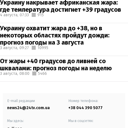
Украину накрывает африканская жара:
где температура достигнет +39 градусов
4 августа,
07:33
915
Украину охватит жара до +38, но в
некоторых областях пройдут дожди:
прогноз погоды на 3 августа
3 августа,
09:27
10995
От жары +40 градусов до ливней со
шквалами: прогноз погоды на неделю
3 августа,
08:00
5466
E-mail редакции
Номер телефона:
news24@24tv.com.ua
+38 044 390 5077
Мы здесь:
Мы в соцсетях: