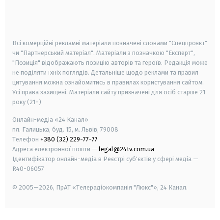
android
apple
smart tv
samsung smart tv
Всі комерційні рекламні матеріали позначені словами "Спецпроєкт"
чи "Партнерський матеріал". Матеріали з позначкою "Експерт",
"Позиція" відображають позицію авторів та героїв. Редакція може
не поділяти їхніх поглядів. Детальніше щодо реклами та правил
цитування можна ознайомитись в правилах користування сайтом.
Усі права захищені.
Матеріали сайту призначені для осіб старше
21
року (21+)
Онлайн-медіа «24 Канал»
пл. Галицька, буд. 15, м. Львів, 79008
Телефон
+380 (32) 229-77-77
Адреса електронної пошти —
legal@24tv.com.ua
Ідентифікатор онлайн-медіа в Реєстрі суб'єктів у сфері медіа —
R40-06057
© 2005—2026,
ПрАТ «Телерадіокомпанія "Люкс"», 24 Канал.