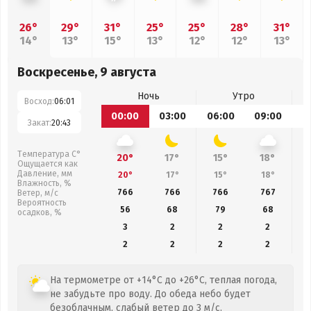
26°
29°
31°
25°
25°
28°
31°
14°
13°
15°
13°
12°
12°
13°
Воскресенье, 9 августа
Ночь
Утро
Восход:
06:01
00:00
03:00
06:00
09:00
1
Закат:
20:43
Температура С°
20°
17°
15°
18°
Ощущается как
Давление, мм
20°
17°
15°
18°
Влажность, %
766
766
766
767
Ветер, м/с
Вероятность
56
68
79
68
осадков, %
3
2
2
2
2
2
2
2
На термометре от +14°C до +26°C, теплая погода,
не забудьте про воду. До обеда небо будет
безоблачным, слабый ветер до 3 м/с.