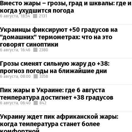
Вместо жары – грозы, град и шквалы: где и
когда ухудшится погода
6 августа,
18:54
2131
Украинцы фиксируют +50 градусов на
"домашних" термометрах: что на это
говорят синоптики
6 августа,
16:46
2380
Грозы сменят сильную жару до +38:
прогноз погоды на ближайшие дни
6 августа,
08:00
3358
Пик жары в Украине: где 6 августа
температура достигнет +38 градусов
6 августа,
06:40
842
Украину ждет пик африканской жары:
когда температура станет более
комфортной