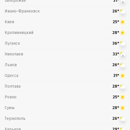
Запорожье
31°
Ивано-Франковск
26°
Киев
25°
Кропивницкий
28°
Луганск
36°
Николаев
33°
Львов
26°
Одесса
31°
Полтава
28°
Ровно
25°
Сумы
28°
Тернополь
26°
Харьков
29°