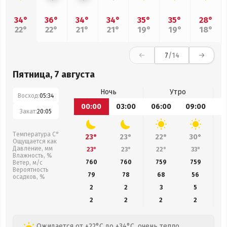
34°
36°
34°
34°
35°
35°
28°
22°
22°
21°
21°
19°
19°
18°
7
/14
Пятница, 7 августа
Ночь
Утро
Восход:
05:34
00:00
03:00
06:00
09:00
1
Закат:
20:05
Температура С°
23°
23°
22°
30°
Ощущается как
Давление, мм
23°
23°
22°
33°
Влажность, %
760
760
759
759
Ветер, м/с
Вероятность
79
78
68
56
осадков, %
2
2
3
5
2
2
2
2
Ожидается от +22°C до +34°C, очень тепло,