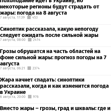
Похолодание идет в Украину, но
некоторые регионы будут страдать от
жары: погода на 8 августа
7 августа,
17:39
453
Синоптик рассказала, какую непогоду
следует ожидать после сильной жары
7 августа,
08:00
2414
Грозы обрушатся на часть областей на
фоне сильной жары: прогноз погоды на 7
августа
7 августа,
06:21
2374
Жара начнет спадать: синоптики
рассказали, когда и как изменится погода
в Украине
6 августа,
20:00
976
Вместо жары – грозы, град и шквалы: где и