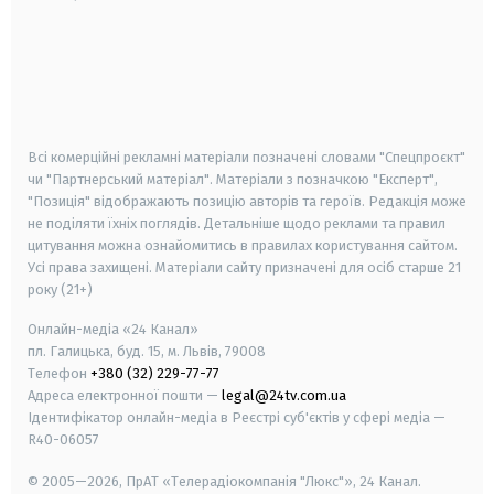
android
apple
smart tv
samsung smart tv
Всі комерційні рекламні матеріали позначені словами "Спецпроєкт"
чи "Партнерський матеріал". Матеріали з позначкою "Експерт",
"Позиція" відображають позицію авторів та героїв. Редакція може
не поділяти їхніх поглядів. Детальніше щодо реклами та правил
цитування можна ознайомитись в правилах користування сайтом.
Усі права захищені.
Матеріали сайту призначені для осіб старше
21
року (21+)
Онлайн-медіа «24 Канал»
пл. Галицька, буд. 15, м. Львів, 79008
Телефон
+380 (32) 229-77-77
Адреса електронної пошти —
legal@24tv.com.ua
Ідентифікатор онлайн-медіа в Реєстрі суб'єктів у сфері медіа —
R40-06057
© 2005—2026,
ПрАТ «Телерадіокомпанія "Люкс"», 24 Канал.