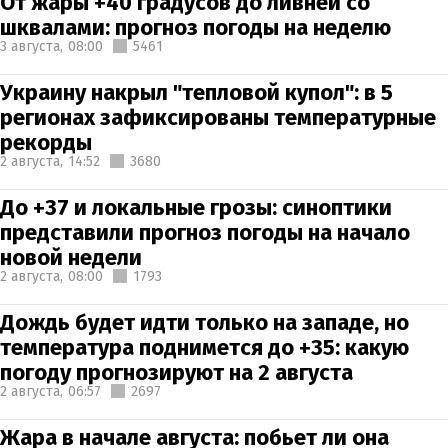
От жары +40 градусов до ливней со
шквалами: прогноз погоды на неделю
3 августа,
08:00
5461
Украину накрыл "тепловой купол": в 5
регионах зафиксированы температурные
рекорды
2 августа,
14:52
3680
До +37 и локальные грозы: синоптики
представили прогноз погоды на начало
новой недели
2 августа,
08:00
1793
Дождь будет идти только на западе, но
температура поднимется до +35: какую
погоду прогнозируют на 2 августа
2 августа,
06:57
2697
Жара в начале августа: побьет ли она