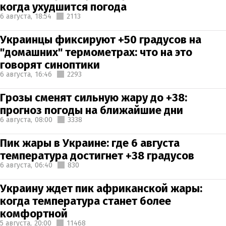
когда ухудшится погода
6 августа,
18:54
2113
Украинцы фиксируют +50 градусов на
"домашних" термометрах: что на это
говорят синоптики
6 августа,
16:46
2293
Грозы сменят сильную жару до +38:
прогноз погоды на ближайшие дни
6 августа,
08:00
3338
Пик жары в Украине: где 6 августа
температура достигнет +38 градусов
6 августа,
06:40
830
Украину ждет пик африканской жары:
когда температура станет более
комфортной
5 августа,
20:00
11468