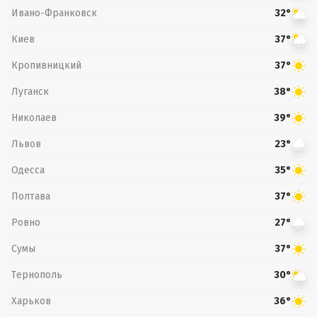
Ивано-Франковск
32°
Киев
37°
Кропивницкий
37°
Луганск
38°
Николаев
39°
Львов
23°
Одесса
35°
Полтава
37°
Ровно
27°
Сумы
37°
Тернополь
30°
Харьков
36°