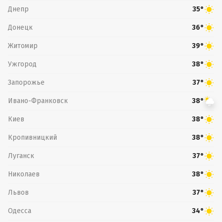
Днепр
35°
Донецк
36°
Житомир
39°
Ужгород
38°
Запорожье
37°
Ивано-Франковск
38°
Киев
38°
Кропивницкий
38°
Луганск
37°
Николаев
38°
Львов
37°
Одесса
34°