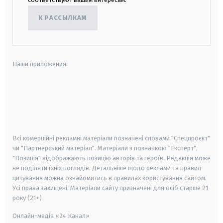
К РАССЫЛКАМ
Наши приложения:
android
apple
smart tv
samsung smart tv
Всі комерційні рекламні матеріали позначені словами "Спецпроєкт"
чи "Партнерський матеріал". Матеріали з позначкою "Експерт",
"Позиція" відображають позицію авторів та героїв. Редакція може
не поділяти їхніх поглядів. Детальніше щодо реклами та правил
цитування можна ознайомитись в правилах користування сайтом.
Усі права захищені.
Матеріали сайту призначені для осіб старше
21
року (21+)
Онлайн-медіа «24 Канал»