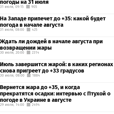
погоды на 31 июля
31 июля,
09:15
905
На Западе припечет до +35: какой будет
погода в начале августа
31 июля,
08:00
425
Ждать ли дождей в начале августа при
возвращении жары
30 июля,
20:00
2314
Июль завершится жарой: в каких регионах
снова пригреет до +33 градусов
30 июля,
08:00
1884
Вернется жара до +35, и когда
прекратятся осадки: интервью с Птухой о
погоде в Украине в августе
29 июля,
14:00
2494