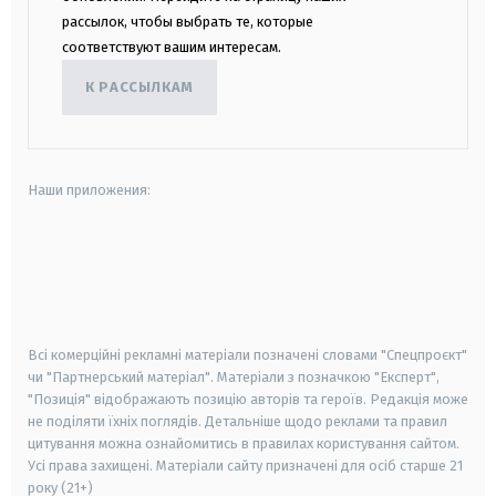
рассылок, чтобы выбрать те, которые
соответствуют вашим интересам.
К РАССЫЛКАМ
Наши приложения:
android
apple
smart tv
samsung smart tv
Всі комерційні рекламні матеріали позначені словами "Спецпроєкт"
чи "Партнерський матеріал". Матеріали з позначкою "Експерт",
"Позиція" відображають позицію авторів та героїв. Редакція може
не поділяти їхніх поглядів. Детальніше щодо реклами та правил
цитування можна ознайомитись в правилах користування сайтом.
Усі права захищені.
Матеріали сайту призначені для осіб старше
21
року (21+)