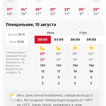
31°
34°
30°
25°
23°
26°
29°
18°
18°
17°
13°
11°
9°
13°
Понедельник, 10 августа
Ночь
Утро
Восход:
05:13
00:00
03:00
06:00
09:00
1
Закат:
19:50
Температура С°
22°
20°
19°
24°
Ощущается как
Давление, мм
22°
20°
19°
24°
Влажность, %
761
761
762
762
Ветер, м/с
Вероятность
73
77
76
58
осадков, %
5
5
5
5
2
2
2
2
Весь день почти безоблачно, слабый ветер до 5
м/с, без осадков. Температура воздуха от +18°C
до +31°C, очень тепло, держитесь в тени.