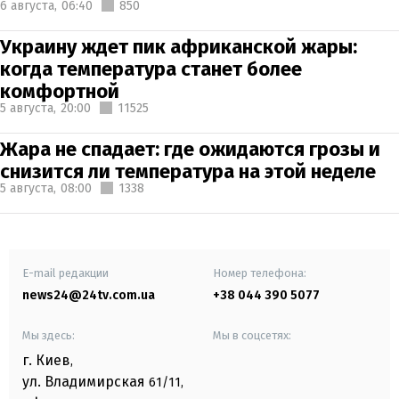
6 августа,
06:40
850
Украину ждет пик африканской жары:
когда температура станет более
комфортной
5 августа,
20:00
11525
Жара не спадает: где ожидаются грозы и
снизится ли температура на этой неделе
5 августа,
08:00
1338
E-mail редакции
Номер телефона:
news24@24tv.com.ua
+38 044 390 5077
Мы здесь:
Мы в соцсетях:
г. Киев
,
ул. Владимирская
61/11,