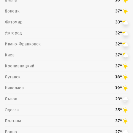
Днепр
36°
Донецк
37°
Житомир
33°
Ужгород
32°
Ивано-Франковск
32°
Киев
37°
Кропивницкий
37°
Луганск
38°
Николаев
39°
Львов
23°
Одесса
35°
Полтава
37°
Ровно
27°