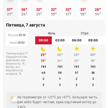
37°
36°
32°
32°
33°
33°
26°
21°
24°
21°
19°
17°
18°
14°
Пятница, 7 августа
Ночь
Утро
Восход:
05:19
00:00
03:00
06:00
09:00
1
Закат:
20:03
Температура С°
25°
24°
22°
30°
Ощущается как
Давление, мм
25°
24°
22°
30°
Влажность, %
761
761
761
761
Ветер, м/с
Вероятность
49
59
57
36
осадков, %
2
1
2
3
2
2
2
2
На термометре от +21°C до +37°C. Большую часть
дня небо будет чистым, едва ощутимый ветер до
5 м/с.