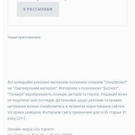
К РАССЫЛКАМ
Наши приложения:
android
apple
smart tv
samsung smart tv
Всі комерційні рекламні матеріали позначені словами "Спецпроєкт"
чи "Партнерський матеріал". Матеріали з позначкою "Експерт",
"Позиція" відображають позицію авторів та героїв. Редакція може
не поділяти їхніх поглядів. Детальніше щодо реклами та правил
цитування можна ознайомитись в правилах користування сайтом.
Усі права захищені.
Матеріали сайту призначені для осіб старше
21
року (21+)
Онлайн-медіа «24 Канал»