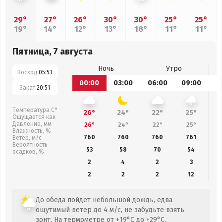
29°
27°
26°
30°
30°
25°
25°
19°
14°
12°
13°
18°
11°
11°
Пятница, 7 августа
Ночь
Утро
Восход:
05:53
00:00
03:00
06:00
09:00
1
Закат:
20:51
Температура С°
26°
24°
22°
25°
Ощущается как
Давление, мм
26°
24°
22°
25°
Влажность, %
760
760
760
761
Ветер, м/с
Вероятность
53
58
70
54
осадков, %
2
4
2
3
2
2
2
12
До обеда пойдет небольшой дождь, едва
ощутимый ветер до 4 м/с, не забудьте взять
зонт. На термометре от +19°C до +29°C,