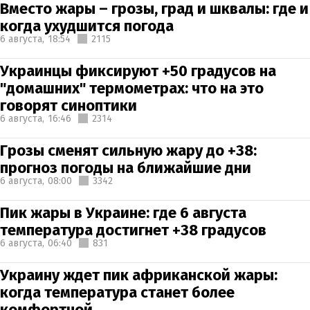
Вместо жары – грозы, град и шквалы: где и
когда ухудшится погода
6 августа,
18:54
2115
Украинцы фиксируют +50 градусов на
"домашних" термометрах: что на это
говорят синоптики
6 августа,
16:46
2314
Грозы сменят сильную жару до +38:
прогноз погоды на ближайшие дни
6 августа,
08:00
3342
Пик жары в Украине: где 6 августа
температура достигнет +38 градусов
6 августа,
06:40
831
Украину ждет пик африканской жары:
когда температура станет более
комфортной