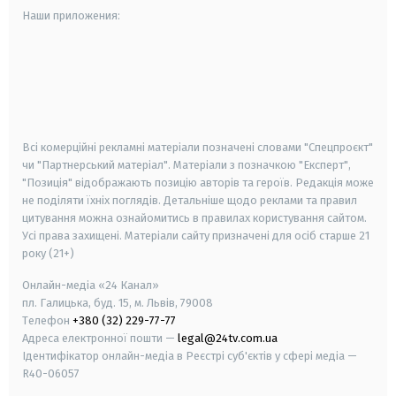
Наши приложения:
android
apple
smart tv
samsung smart tv
Всі комерційні рекламні матеріали позначені словами "Спецпроєкт"
чи "Партнерський матеріал". Матеріали з позначкою "Експерт",
"Позиція" відображають позицію авторів та героїв. Редакція може
не поділяти їхніх поглядів. Детальніше щодо реклами та правил
цитування можна ознайомитись в правилах користування сайтом.
Усі права захищені.
Матеріали сайту призначені для осіб старше
21
року (21+)
Онлайн-медіа «24 Канал»
пл. Галицька, буд. 15, м. Львів, 79008
Телефон
+380 (32) 229-77-77
Адреса електронної пошти —
legal@24tv.com.ua
Ідентифікатор онлайн-медіа в Реєстрі суб'єктів у сфері медіа —
R40-06057