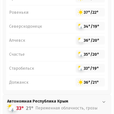
Ровеньки
37°
/
22°
Северскодонецк
34°
/
19°
Алчевск
36°
/
20°
Счастье
35°
/
20°
Старобельск
33°
/
19°
Должанск
36°
/
21°
Автономная Республика Крым
33°
21°
Переменная облачность, грозы