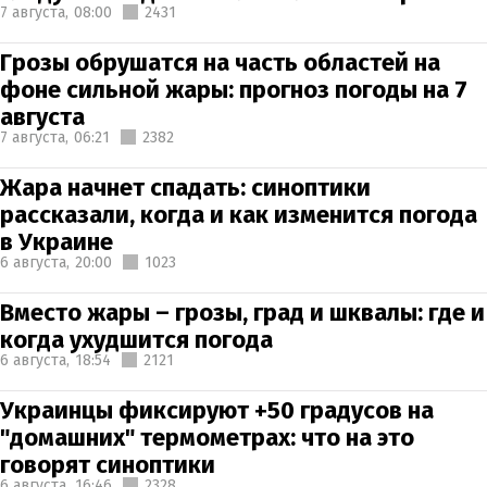
7 августа,
08:00
2431
Грозы обрушатся на часть областей на
фоне сильной жары: прогноз погоды на 7
августа
7 августа,
06:21
2382
Жара начнет спадать: синоптики
рассказали, когда и как изменится погода
в Украине
6 августа,
20:00
1023
Вместо жары – грозы, град и шквалы: где и
когда ухудшится погода
6 августа,
18:54
2121
Украинцы фиксируют +50 градусов на
"домашних" термометрах: что на это
говорят синоптики
6 августа,
16:46
2328