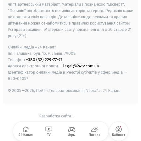
чи "Партнерський матеріал". Матеріали з позначкою "Експерт",
"Позиція" відображають позицію авторів та героїв. Редакція може
не поділяти їхніх поглядів. Детальніше щодо реклами та правил
цитування можна ознайомитись в правилах користування сайтом.
Усі права захищені.
Матеріали сайту призначені для осіб старше
21
року (21+)
Онлайн-медіа «24 Канал»
пл. Галицька, буд. 15, м. Львів, 79008
Телефон
+380 (32) 229-77-77
Адреса електронної пошти —
legal@24tv.com.ua
Ідентифікатор онлайн-медіа в Реєстрі суб'єктів у сфері медіа —
R40-06057
© 2005—2026,
ПрАТ «Телерадіокомпанія "Люкс"», 24 Канал.
Разработка сайта
-
24 Канал
TV
Игры
Погода
Кабинет