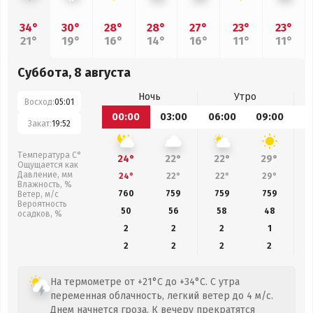
34°
30°
28°
28°
27°
23°
23°
21°
19°
16°
14°
16°
11°
11°
Суббота, 8 августа
Ночь
Утро
Восход:
05:01
00:00
03:00
06:00
09:00
1
Закат:
19:52
Температура С°
24°
22°
22°
29°
Ощущается как
Давление, мм
24°
22°
22°
29°
Влажность, %
760
759
759
759
Ветер, м/с
Вероятность
50
56
58
48
осадков, %
2
2
2
1
2
2
2
2
На термометре от +21°C до +34°C. С утра
переменная облачность, легкий ветер до 4 м/с.
Днем начнется гроза. К вечеру прекратятся