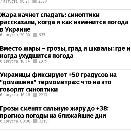
7 августа,
06:21
2339
Жара начнет спадать: синоптики
рассказали, когда и как изменится погода
в Украине
6 августа,
20:00
935
Вместо жары – грозы, град и шквалы: где и
когда ухудшится погода
6 августа,
18:54
2079
Украинцы фиксируют +50 градусов на
"домашних" термометрах: что на это
говорят синоптики
6 августа,
16:46
2213
Грозы сменят сильную жару до +38:
прогноз погоды на ближайшие дни
6 августа,
08:00
3318