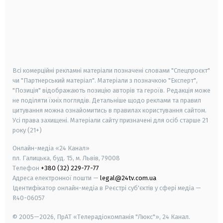
android
apple
smart tv
samsung smart tv
Всі комерційні рекламні матеріали позначені словами "Спецпроєкт"
чи "Партнерський матеріал". Матеріали з позначкою "Експерт",
"Позиція" відображають позицію авторів та героїв. Редакція може
не поділяти їхніх поглядів. Детальніше щодо реклами та правил
цитування можна ознайомитись в правилах користування сайтом.
Усі права захищені.
Матеріали сайту призначені для осіб старше
21
року (21+)
Онлайн-медіа «24 Канал»
пл. Галицька, буд. 15, м. Львів, 79008
Телефон
+380 (32) 229-77-77
Адреса електронної пошти —
legal@24tv.com.ua
Ідентифікатор онлайн-медіа в Реєстрі суб'єктів у сфері медіа —
R40-06057
© 2005—2026,
ПрАТ «Телерадіокомпанія "Люкс"», 24 Канал.