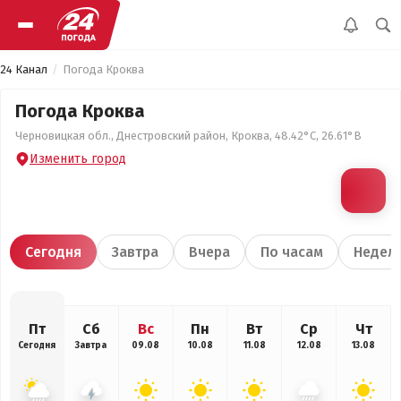
24 Канал
Погода Кроква
Погода Кроква
Черновицкая обл., Днестровский район, Кроква, 48.42°С, 26.61°В
Изменить город
Сегодня
Завтра
Вчера
По часам
Недел
Пт
Сб
Вс
Пн
Вт
Ср
Чт
Сегодня
Завтра
09.08
10.08
11.08
12.08
13.08