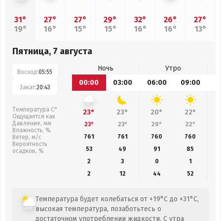
31°
27°
27°
29°
32°
26°
27°
19°
16°
15°
15°
16°
16°
13°
Пятница, 7 августа
Ночь
Утро
Восход:
05:55
00:00
03:00
06:00
09:00
1
Закат:
20:43
Температура С°
23°
23°
20°
22°
Ощущается как
Давление, мм
23°
23°
20°
22°
Влажность, %
761
761
760
760
Ветер, м/с
Вероятность
53
49
91
85
осадков, %
2
3
0
1
2
12
44
52
Температура будет колебаться от +19°C до +31°C,
высокая температура, позаботьтесь о
достаточном употреблении жидкости. С утра