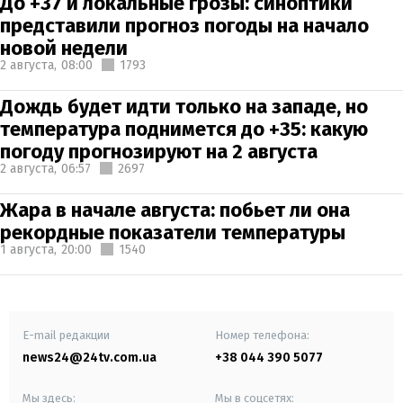
До +37 и локальные грозы: синоптики
представили прогноз погоды на начало
новой недели
2 августа,
08:00
1793
Дождь будет идти только на западе, но
температура поднимется до +35: какую
погоду прогнозируют на 2 августа
2 августа,
06:57
2697
Жара в начале августа: побьет ли она
рекордные показатели температуры
1 августа,
20:00
1540
E-mail редакции
Номер телефона:
news24@24tv.com.ua
+38 044 390 5077
Мы здесь:
Мы в соцсетях: