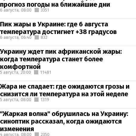
прогноз погоды на ближайшие дни
6 августа,
08:00
3351
Пик жары в Украине: где 6 августа
температура достигнет +38 градусов
6 августа,
06:40
832
Украину ждет пик африканской жары:
когда температура станет более
комфортной
5 августа,
20:00
11481
Жара не спадает: где ожидаются грозы и
снизится ли температура на этой неделе
5 августа,
08:00
1319
"Жаркая волна" обрушилась на Украину:
синоптик рассказал, когда ожидаются
изменения
4 августа,
08:00
2350