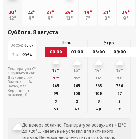
20°
22°
27°
24°
19°
21°
24°
12°
9°
9°
13°
7°
8°
9°
Суббота, 8 августа
Ночь
Утро
Восход:
06:07
00:00
03:00
06:00
09:00
1
Закат:
20:54
Температура С°
17°
15°
14°
13°
Ощущается как
Давление, мм
17°
15°
14°
13°
Влажность, %
765
765
765
766
Ветер, м/с
Вероятность
99
100
100
97
осадков, %
3
2
3
2
53
42
49
31
До вечера облачно. Температура воздуха от +12°C
до +20°C, идеальные условия для активного
отдыха. Вечером небо очистится от облаков.