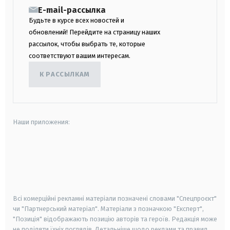
E-mail-рассылка
Будьте в курсе всех новостей и
обновлений! Перейдите на страницу наших
рассылок, чтобы выбрать те, которые
соответствуют вашим интересам.
К РАССЫЛКАМ
Наши приложения:
android
apple
smart tv
samsung smart tv
Всі комерційні рекламні матеріали позначені словами "Спецпроєкт"
чи "Партнерський матеріал". Матеріали з позначкою "Експерт",
"Позиція" відображають позицію авторів та героїв. Редакція може
не поділяти їхніх поглядів. Детальніше щодо реклами та правил