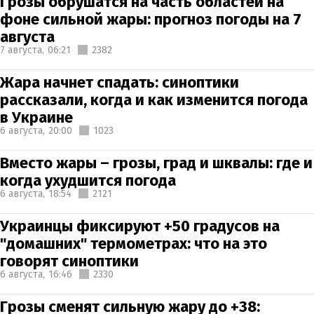
Грозы обрушатся на часть областей на
фоне сильной жары: прогноз погоды на 7
августа
7 августа,
06:21
2382
Жара начнет спадать: синоптики
рассказали, когда и как изменится погода
в Украине
6 августа,
20:00
1023
Вместо жары – грозы, град и шквалы: где и
когда ухудшится погода
6 августа,
18:54
2121
Украинцы фиксируют +50 градусов на
"домашних" термометрах: что на это
говорят синоптики
6 августа,
16:46
2330
Грозы сменят сильную жару до +38: