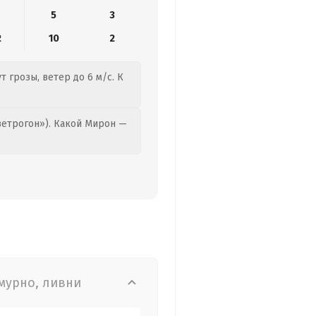
5
3
2
10
2
т грозы, ветер до 6 м/с. К
етрогон»). Какой Мирон —
мурно, ливни