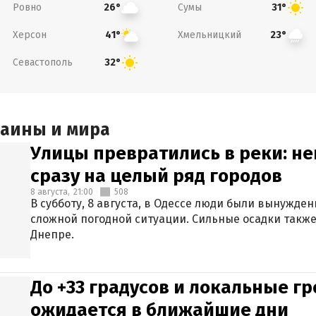
Ровно
Сумы
26°
31°
Херсон
Хмельницкий
41°
23°
Севастополь
32°
раины и мира
Улицы превратились в реки: н
сразу на целый ряд городов
8 августа,
21:00
508
В субботу, 8 августа, в Одессе люди были вынужде
сложной погодной ситуации. Сильные осадки также
Днепре.
До +33 градусов и локальные гр
ожидается в ближайшие дни