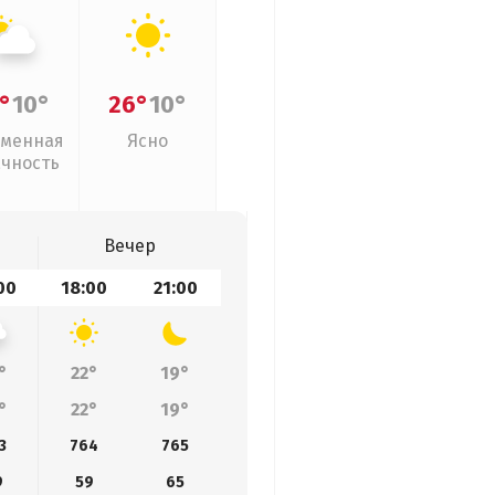
°
10°
26°
10°
менная
Ясно
ачность
Вечер
00
18:00
21:00
°
22°
19°
°
22°
19°
3
764
765
9
59
65