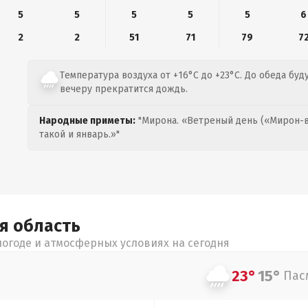
5
5
5
5
5
6
2
2
51
71
79
7
Температура воздуха от +16°C до +23°C. До обеда буду
вечеру прекратится дождь.
Народные приметы:
"Мирона. «Ветреный день («Мирон-в
такой и январь.»"
ая
область
огоде и атмосферных условиях на сегодня
23°
15°
Пас