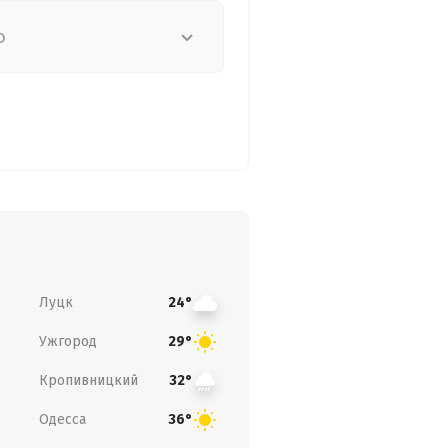
о
Луцк
24°
Ужгород
29°
Кропивницкий
32°
Одесса
36°