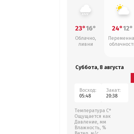
23°
16°
24°
12°
Облачно,
Переменн
ливни
облачност
Суббота, 8 августа
Восход:
Закат:
05:48
20:38
Температура С°
Ощущается как
Давление, мм
Влажность, %
Ветер, м/с