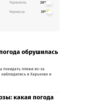
Тернополь
26°
Черкассы
31°
епогода обрушилась
ны покидать пляжи из-за
 наблюдались в Харькове и
озы: какая погода