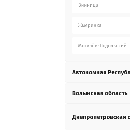
Винница
Жмеринка
Могилёв-Подольский
Автономная Респуб
Волынская
область
Днепропетровская