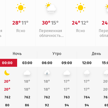
28°
11°
30°
15°
24°
12°
24
ая
Ясно
Переменная
Ясно
Пере
ь
облачность,
обл
ливни
Ночь
Утро
День
00:00
03:00
06:00
09:00
12:00
15:
20°
18°
18°
17°
17°
20
20°
18°
18°
17°
17°
20
762
762
762
763
764
76
80
86
92
94
94
6