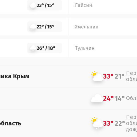
23°
/
15°
Гайсин
22°
/
15°
Хмельник
26°
/
18°
Тульчин
Пер
33°
21°
лика Крым
обл
24°
14°
Обл
Пер
33°
22°
область
обл
дож