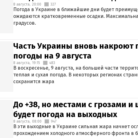
8 августа,
20:00
327
Погода в Украине в ближайшие дни будет преимуще
ожидаются кратковременные осадки. Максимальная
градусов.
Часть Украины вновь накроют 
погоды на 9 августа
8 августа,
19:15
483
В воскресенье, 9 августа, на большей части терри
теплая и сухая погода. В некоторых регионах стран
сохранится жара
До +38, но местами с грозами и
будет погода на выходных
8 августа,
08:00
947
В эти выходные в Украине сильная жара начнет осл
прохождением холодного атмосферного фронта в 