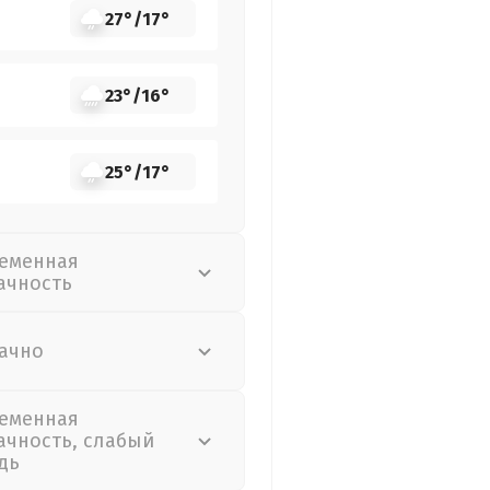
27°
/
17°
23°
/
16°
25°
/
17°
еменная
ачность
ачно
еменная
ачность, слабый
дь