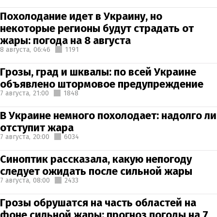
Похолодание идет в Украину, но
некоторые регионы будут страдать от
жары: погода на 8 августа
8 августа,
06:46
1191
Грозы, град и шквалы: по всей Украине
объявлено штормовое предупреждение
7 августа,
21:00
1848
В Украине немного похолодает: надолго ли
отступит жара
7 августа,
20:00
6034
Синоптик рассказала, какую непогоду
следует ожидать после сильной жары
7 августа,
08:00
2433
Грозы обрушатся на часть областей на
фоне сильной жары: прогноз погоды на 7