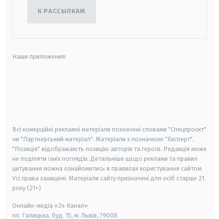
К РАССЫЛКАМ
Наши приложения:
android
apple
smart tv
samsung smart tv
Всі комерційні рекламні матеріали позначені словами "Спецпроєкт"
чи "Партнерський матеріал". Матеріали з позначкою "Експерт",
"Позиція" відображають позицію авторів та героїв. Редакція може
не поділяти їхніх поглядів. Детальніше щодо реклами та правил
цитування можна ознайомитись в правилах користування сайтом.
Усі права захищені.
Матеріали сайту призначені для осіб старше
21
року (21+)
Онлайн-медіа «24 Канал»
пл. Галицька, буд. 15, м. Львів, 79008