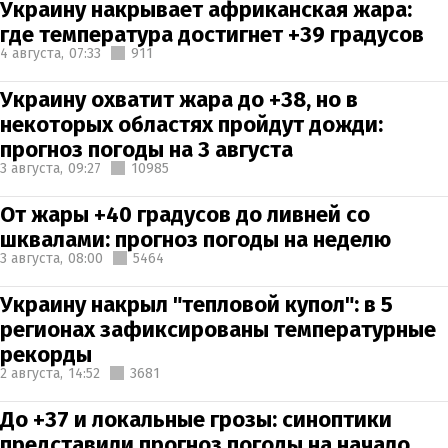
Украину накрывает африканская жара:
где температура достигнет +39 градусов
4 августа,
07:33
911
Украину охватит жара до +38, но в
некоторых областях пройдут дожди:
прогноз погоды на 3 августа
3 августа,
09:27
10985
От жары +40 градусов до ливней со
шквалами: прогноз погоды на неделю
3 августа,
08:00
5464
Украину накрыл "тепловой купол": в 5
регионах зафиксированы температурные
рекорды
2 августа,
14:52
3681
До +37 и локальные грозы: синоптики
представили прогноз погоды на начало