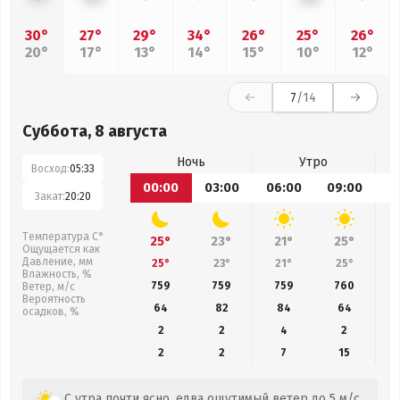
30°
27°
29°
34°
26°
25°
26°
20°
17°
13°
14°
15°
10°
12°
7
/14
Суббота, 8 августа
Ночь
Утро
Восход:
05:33
00:00
03:00
06:00
09:00
1
Закат:
20:20
Температура С°
25°
23°
21°
25°
Ощущается как
Давление, мм
25°
23°
21°
25°
Влажность, %
759
759
759
760
Ветер, м/с
Вероятность
64
82
84
64
осадков, %
2
2
4
2
2
2
7
15
С утра почти ясно, едва ощутимый ветер до 5 м/с.