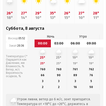
26°
27°
29°
35°
26°
27°
28°
18°
14°
10°
13°
15°
10°
11°
Суббота, 8 августа
Ночь
Утро
Восход:
05:52
00:00
03:00
06:00
09:00
1
Закат:
20:36
Температура С°
25°
25°
19°
19°
Ощущается как
Давление, мм
25°
25°
19°
19°
Влажность, %
760
760
761
762
Ветер, м/с
Вероятность
66
90
89
76
осадков, %
3
3
3
5
2
2
16
50
Утром ливни, ветер до 6 м/с, зонт пригодится.
Температура от +18°C до +26°C, держитесь в