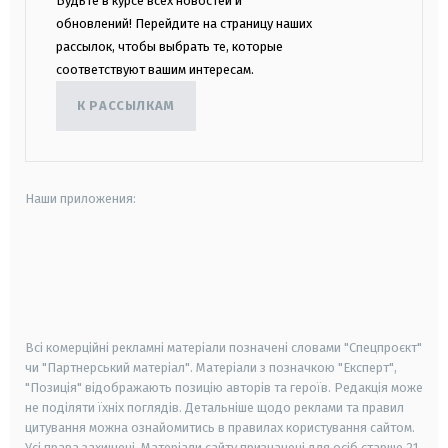
Будьте в курсе всех новостей и
обновлений! Перейдите на страницу наших
рассылок, чтобы выбрать те, которые
соответствуют вашим интересам.
К РАССЫЛКАМ
Наши приложения:
android
apple
smart tv
samsung smart tv
Всі комерційні рекламні матеріали позначені словами "Спецпроєкт"
чи "Партнерський матеріал". Матеріали з позначкою "Експерт",
"Позиція" відображають позицію авторів та героїв. Редакція може
не поділяти їхніх поглядів. Детальніше щодо реклами та правил
цитування можна ознайомитись в правилах користування сайтом.
Усі права захищені.
Матеріали сайту призначені для осіб старше
21