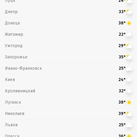
Луцк
24°
Днепр
33°
Донецк
38°
Житомир
22°
Ужгород
29°
Запорожье
35°
Ивано-Франковск
25°
Киев
24°
Кропивницкий
32°
Луганск
38°
Николаев
39°
Львов
25°
Одесса
36°