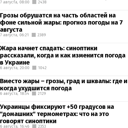
7 августа,
08:00
2438
Грозы обрушатся на часть областей на
фоне сильной жары: прогноз погоды на 7
августа
7 августа,
06:21
2389
Жара начнет спадать: синоптики
рассказали, когда и как изменится погода
в Украине
6 августа,
20:00
1042
Вместо жары – грозы, град и шквалы: где и
когда ухудшится погода
6 августа,
18:54
2129
Украинцы фиксируют +50 градусов на
"домашних" термометрах: что на это
говорят синоптики
6 августа,
16:46
2353