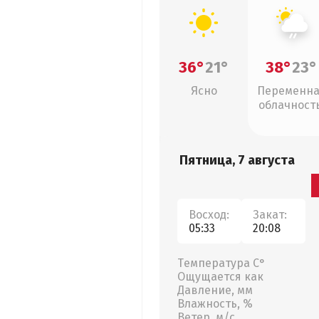
36°
21°
38°
23°
Ясно
Переменн
облачность
слабый дож
Пятница, 7 августа
Восход:
Закат:
05:33
20:08
Температура С°
Ощущается как
Давление, мм
Влажность, %
Ветер, м/с