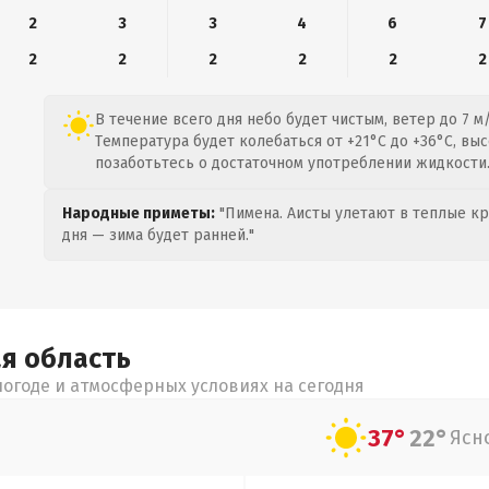
2
3
3
4
6
7
2
2
2
2
2
2
В течение всего дня небо будет чистым, ветер до 7 м/
Температура будет колебаться от +21°C до +36°C, вы
позаботьтесь о достаточном употреблении жидкости
Народные приметы:
"Пимена. Аисты улетают в теплые кра
дня — зима будет ранней."
ая
область
огоде и атмосферных условиях на сегодня
37°
22°
Ясн