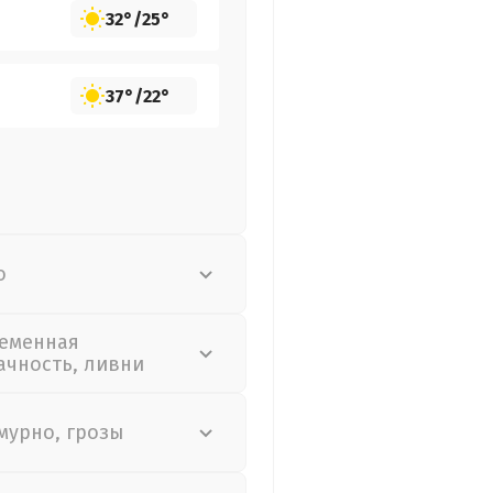
32°
/
25°
37°
/
22°
о
еменная
ачность, ливни
мурно, грозы