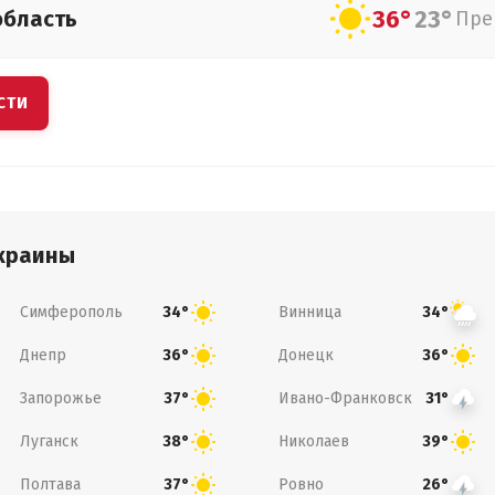
36°
23°
область
Пре
СТИ
краины
Симферополь
Винница
34°
34°
Днепр
Донецк
36°
36°
Запорожье
Ивано-Франковск
37°
31°
Луганск
Николаев
38°
39°
Полтава
Ровно
37°
26°