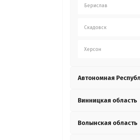
Берислав
Скадовск
Херсон
Автономная Респуб
Винницкая
область
Волынская
область