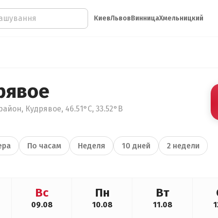
Киев
Львов
Винница
Хмельницкий
рявое
айон, Кудрявое, 46.51°С, 33.52°В
ера
По часам
Неделя
10 дней
2 недели
Вс
Пн
Вт
09.08
10.08
11.08
1