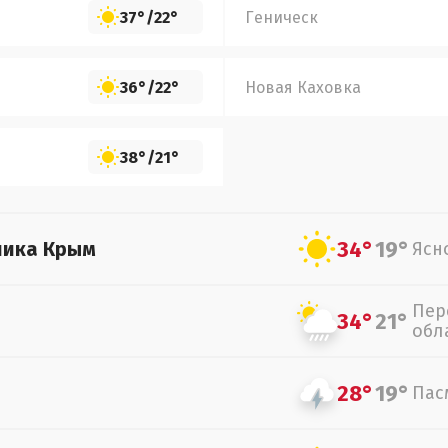
37°
/
22°
Геническ
36°
/
22°
Новая Каховка
38°
/
21°
34°
19°
лика Крым
Ясн
Пер
34°
21°
обл
28°
19°
Пас