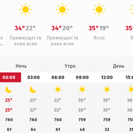
34°
22°
34°
20°
35°
19°
35
ая
Преимуществ
Преимуществ
Ясно
,
енно ясно
енно ясно
дь
Ночь
Утро
День
00:00
03:00
06:00
09:00
12:00
15:
25°
23°
22°
30°
35°
36
25°
23°
22°
30°
35°
36
760
760
760
759
759
75
61
64
61
46
32
3