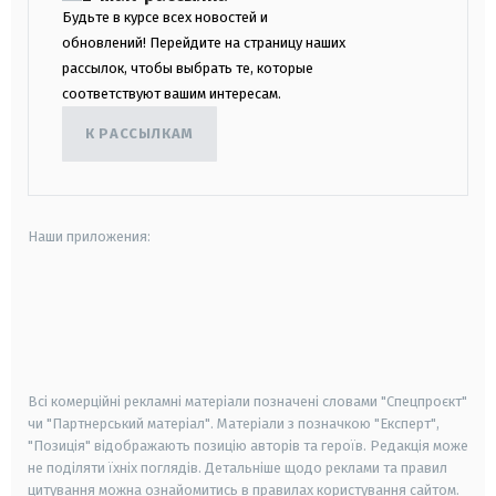
Будьте в курсе всех новостей и
обновлений! Перейдите на страницу наших
рассылок, чтобы выбрать те, которые
соответствуют вашим интересам.
К РАССЫЛКАМ
Наши приложения:
android
apple
smart tv
samsung smart tv
Всі комерційні рекламні матеріали позначені словами "Спецпроєкт"
чи "Партнерський матеріал". Матеріали з позначкою "Експерт",
"Позиція" відображають позицію авторів та героїв. Редакція може
не поділяти їхніх поглядів. Детальніше щодо реклами та правил
цитування можна ознайомитись в правилах користування сайтом.