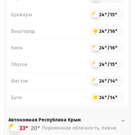
Бровары
24°
/
15°
Вышгород
24°
/
16°
Киев
24°
/
16°
Обухов
24°
/
15°
Фастов
24°
/
14°
Буча
24°
/
14°
Автономная Республика Крым
33°
20°
Переменная облачность, ливни