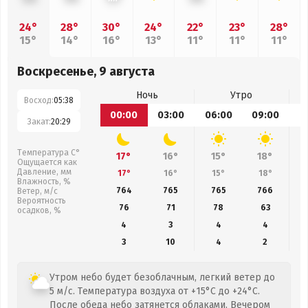
24°
28°
30°
24°
22°
23°
28°
15°
14°
16°
13°
11°
11°
11°
Воскресенье, 9 августа
Ночь
Утро
Восход:
05:38
00:00
03:00
06:00
09:00
1
Закат:
20:29
Температура С°
17°
16°
15°
18°
Ощущается как
Давление, мм
17°
16°
15°
18°
Влажность, %
764
765
765
766
Ветер, м/с
Вероятность
76
71
78
63
осадков, %
4
3
4
4
3
10
4
2
Утром небо будет безоблачным, легкий ветер до
5 м/с. Температура воздуха от +15°C до +24°C.
После обеда небо затянется облаками. Вечером