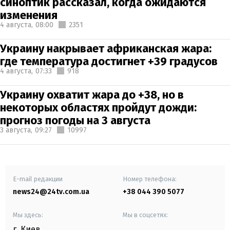
синоптик рассказал, когда ожидаются
изменения
4 августа,
08:00
2351
Украину накрывает африканская жара:
где температура достигнет +39 градусов
4 августа,
07:33
918
Украину охватит жара до +38, но в
некоторых областях пройдут дожди:
прогноз погоды на 3 августа
3 августа,
09:27
10997
E-mail редакции
Номер телефона:
news24@24tv.com.ua
+38 044 390 5077
Мы здесь:
Мы в соцсетях:
г. Киев
,