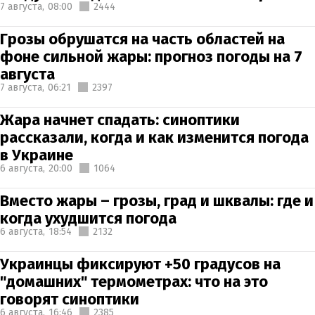
7 августа,
08:00
2444
Грозы обрушатся на часть областей на
фоне сильной жары: прогноз погоды на 7
августа
7 августа,
06:21
2397
Жара начнет спадать: синоптики
рассказали, когда и как изменится погода
в Украине
6 августа,
20:00
1064
Вместо жары – грозы, град и шквалы: где и
когда ухудшится погода
6 августа,
18:54
2132
Украинцы фиксируют +50 градусов на
"домашних" термометрах: что на это
говорят синоптики
6 августа,
16:46
2385