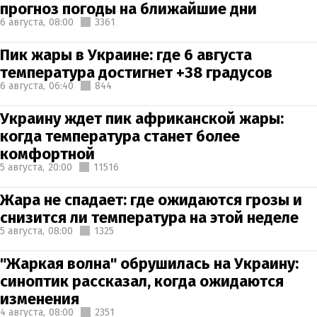
прогноз погоды на ближайшие дни
6 августа,
08:00
3361
Пик жары в Украине: где 6 августа
температура достигнет +38 градусов
6 августа,
06:40
844
Украину ждет пик африканской жары:
когда температура станет более
комфортной
5 августа,
20:00
11516
Жара не спадает: где ожидаются грозы и
снизится ли температура на этой неделе
5 августа,
08:00
1325
"Жаркая волна" обрушилась на Украину:
синоптик рассказал, когда ожидаются
изменения
4 августа,
08:00
2351