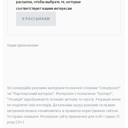
рассылок, чтобы выбрать те, которые
соответствуют вашим интересам.
К РАССЫЛКАМ
Наши приложения:
android
apple
smart tv
samsung smart tv
Всі комерційні рекламні матеріали позначені словами "Спецпроєкт"
чи "Партнерський матеріал". Матеріали з позначкою "Експерт",
"Позиція" відображають позицію авторів та героїв. Редакція може
не поділяти їхніх поглядів. Детальніше щодо реклами та правил
цитування можна ознайомитись в правилах користування сайтом.
Усі права захищені.
Матеріали сайту призначені для осіб старше
21
року (21+)