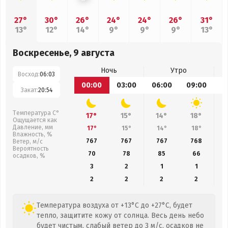
27°
30°
26°
24°
24°
26°
31°
13°
12°
14°
9°
9°
9°
13°
Воскресенье, 9 августа
Ночь
Утро
Восход:
06:03
00:00
03:00
06:00
09:00
1
Закат:
20:54
Температура С°
17°
15°
14°
18°
Ощущается как
Давление, мм
17°
15°
14°
18°
Влажность, %
767
767
767
768
Ветер, м/с
Вероятность
70
78
85
66
осадков, %
3
2
1
1
2
2
2
2
Температура воздуха от +13°C до +27°C, будет
тепло, защитите кожу от солнца. Весь день небо
будет чистым, слабый ветер до 3 м/с, осадков не