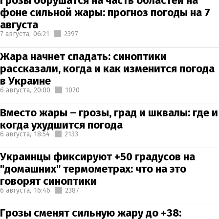
Грозы обрушатся на часть областей на
фоне сильной жары: прогноз погоды на 7
августа
7 августа,
06:21
2397
Жара начнет спадать: синоптики
рассказали, когда и как изменится погода
в Украине
6 августа,
20:00
1070
Вместо жары – грозы, град и шквалы: где и
когда ухудшится погода
6 августа,
18:54
2133
Украинцы фиксируют +50 градусов на
"домашних" термометрах: что на это
говорят синоптики
6 августа,
16:46
2387
Грозы сменят сильную жару до +38: