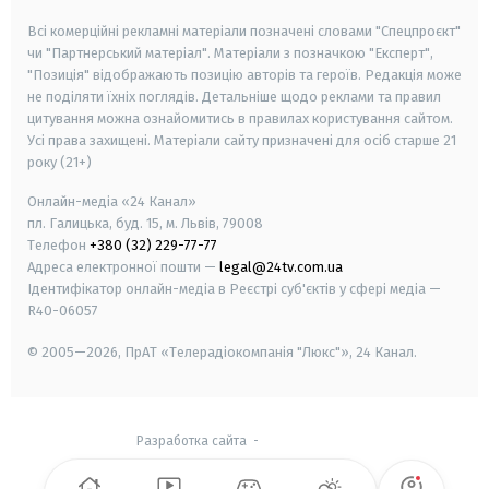
Всі комерційні рекламні матеріали позначені словами "Спецпроєкт"
чи "Партнерський матеріал". Матеріали з позначкою "Експерт",
"Позиція" відображають позицію авторів та героїв. Редакція може
не поділяти їхніх поглядів. Детальніше щодо реклами та правил
цитування можна ознайомитись в правилах користування сайтом.
Усі права захищені.
Матеріали сайту призначені для осіб старше
21
року (21+)
Онлайн-медіа «24 Канал»
пл. Галицька, буд. 15, м. Львів, 79008
Телефон
+380 (32) 229-77-77
Адреса електронної пошти —
legal@24tv.com.ua
Ідентифікатор онлайн-медіа в Реєстрі суб'єктів у сфері медіа —
R40-06057
© 2005—2026,
ПрАТ «Телерадіокомпанія "Люкс"», 24 Канал.
Разработка сайта
-