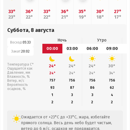
33°
36°
33°
36°
35°
30°
27°
23°
22°
22°
21°
19°
18°
17°
Суббота, 8 августа
Ночь
Утро
Восход:
05:33
00:00
03:00
06:00
09:00
1
Закат:
20:02
Температура С°
24°
24°
24°
30°
Ощущается как
Давление, мм
24°
24°
24°
34°
Влажность, %
757
756
756
756
Ветер, м/с
Вероятность
93
87
86
62
осадков, %
1
3
3
4
2
2
2
2
Ожидается от +23°C до +33°C, жара, избегайте
прямого солнца. Весь день небо будет чистым,
ветер до 6 м/с, осадков не предвидится.