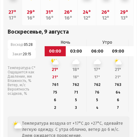
27°
29°
31°
26°
24°
26°
29°
17°
16°
16°
16°
12°
12°
13°
Воскресенье, 9 августа
Ночь
Утро
Восход:
05:28
00:00
03:00
06:00
09:00
1
Закат:
20:15
Температура С°
21°
18°
17°
21°
Ощущается как
Давление, мм
21°
18°
17°
21°
Влажность, %
761
762
762
763
Ветер, м/с
Вероятность
75
71
76
64
осадков, %
6
5
5
6
2
3
4
7
Температура воздуха от +17°C до +27°C, одевайте
легкую одежду. С утра облачно, ветер до 6 м/с.
Днем ожидается прояснение.