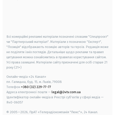
android
apple
smart tv
samsung smart tv
Всі комерційні рекламні матеріали позначені словами "Спецпроєкт"
чи "Партнерський матеріал". Матеріали з позначкою "Експерт",
"Позиція" відображають позицію авторів та героїв. Редакція може
не поділяти їхніх поглядів. Детальніше щодо реклами та правил
цитування можна ознайомитись в правилах користування сайтом.
Усі права захищені.
Матеріали сайту призначені для осіб старше
21
року (21+)
Онлайн-медіа «24 Канал»
пл. Галицька, буд. 15, м. Львів, 79008
Телефон
+380 (32) 229-77-77
Адреса електронної пошти —
legal@24tv.com.ua
Ідентифікатор онлайн-медіа в Реєстрі суб'єктів у сфері медіа —
R40-06057
© 2005—2026,
ПрАТ «Телерадіокомпанія "Люкс"», 24 Канал.