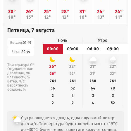
30°
26°
25°
28°
31°
24°
24°
19°
15°
12°
12°
16°
13°
11°
Пятница, 7 августа
Ночь
Утро
Восход:
05:49
00:00
03:00
06:00
09:00
1
Закат:
20:44
Температура С°
26°
22°
21°
22°
Ощущается как
Давление, мм
26°
22°
21°
22°
Влажность, %
761
761
760
761
Ветер, м/с
Вероятность
56
62
64
78
осадков, %
2
4
3
3
2
2
4
52
С утра ожидается дождь, едва ощутимый ветер
до 4 м/с. Температура будет колебаться от +19°C
до +30°C, будет тепло, защитите кожу от солнца.