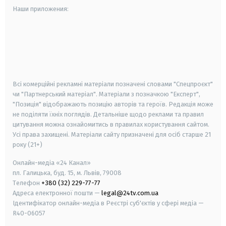
Наши приложения:
android
apple
smart tv
samsung smart tv
Всі комерційні рекламні матеріали позначені словами "Спецпроєкт"
чи "Партнерський матеріал". Матеріали з позначкою "Експерт",
"Позиція" відображають позицію авторів та героїв. Редакція може
не поділяти їхніх поглядів. Детальніше щодо реклами та правил
цитування можна ознайомитись в правилах користування сайтом.
Усі права захищені.
Матеріали сайту призначені для осіб старше
21
року (21+)
Онлайн-медіа «24 Канал»
пл. Галицька, буд. 15, м. Львів, 79008
Телефон
+380 (32) 229-77-77
Адреса електронної пошти —
legal@24tv.com.ua
Ідентифікатор онлайн-медіа в Реєстрі суб'єктів у сфері медіа —
R40-06057