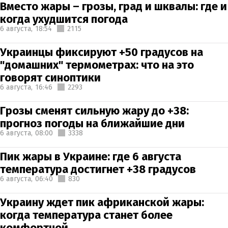
Вместо жары – грозы, град и шквалы: где и
когда ухудшится погода
6 августа,
18:54
2115
Украинцы фиксируют +50 градусов на
"домашних" термометрах: что на это
говорят синоптики
6 августа,
16:46
2293
Грозы сменят сильную жару до +38:
прогноз погоды на ближайшие дни
6 августа,
08:00
3338
Пик жары в Украине: где 6 августа
температура достигнет +38 градусов
6 августа,
06:40
830
Украину ждет пик африканской жары:
когда температура станет более
комфортной