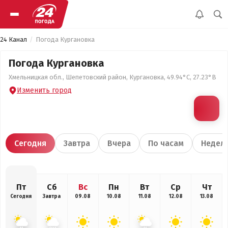
24 Канал
Погода Кургановка
Погода Кургановка
Хмельницкая обл., Шепетовский район, Кургановка, 49.94°С, 27.23°В
Изменить город
Сегодня
Завтра
Вчера
По часам
Недел
Пт
Сб
Вс
Пн
Вт
Ср
Чт
Сегодня
Завтра
09.08
10.08
11.08
12.08
13.08