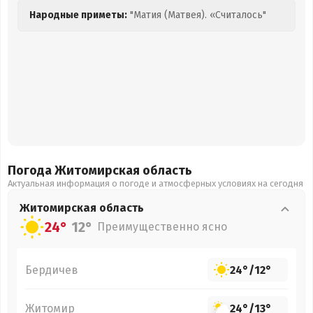
Народные приметы:
"Матия (Матвея). «Считалось"
Погода Житомирская
область
Актуальная информация о погоде и атмосферных условиях на сегодня
Житомирская
область
24°
12°
Преимущественно ясно
Бердичев
24°
/
12°
Житомир
24°
/
13°