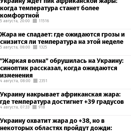
Украину ждет пик африканской жары:
когда температура станет более
комфортной
5 августа,
20:00
11516
Жара не спадает: где ожидаются грозы и
снизится ли температура на этой неделе
5 августа,
08:00
1325
"Жаркая волна" обрушилась на Украину:
синоптик рассказал, когда ожидаются
изменения
4 августа,
08:00
2351
Украину накрывает африканская жара:
где температура достигнет +39 градусов
4 августа,
07:33
918
Украину охватит жара до +38, но в
некоторых областях пройдут дожди: