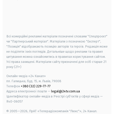
android
apple
smart tv
samsung smart tv
Всі комерційні рекламні матеріали позначені словами "Спецпроєкт"
чи "Партнерський матеріал". Матеріали з позначкою "Експерт",
"Позиція" відображають позицію авторів та героїв. Редакція може
не поділяти їхніх поглядів. Детальніше щодо реклами та правил
цитування можна ознайомитись в правилах користування сайтом.
Усі права захищені.
Матеріали сайту призначені для осіб старше
21
року (21+)
Онлайн-медіа «24 Канал»
пл. Галицька, буд. 15, м. Львів, 79008
Телефон
+380 (32) 229-77-77
Адреса електронної пошти —
legal@24tv.com.ua
Ідентифікатор онлайн-медіа в Реєстрі суб'єктів у сфері медіа —
R40-06057
© 2005—2026,
ПрАТ «Телерадіокомпанія "Люкс"», 24 Канал.