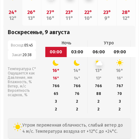
24°
26°
27°
23°
22°
23°
28°
12°
13°
16°
11°
10°
9°
12°
Воскресенье, 9 августа
Ночь
Утро
Восход:
05:45
00:00
03:00
06:00
09:00
1
Закат:
20:38
Температура С°
16°
14°
13°
16°
Ощущается как
Давление, мм
16°
14°
13°
16°
Влажность, %
766
766
766
767
Ветер, м/с
Вероятность
65
76
88
70
осадков, %
3
2
2
3
2
2
2
2
Утром переменная облачность, слабый ветер до
4 м/с. Температура воздуха от +12°C до +24°C.