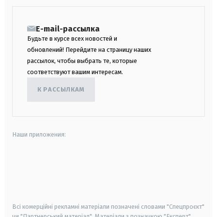
E-mail-рассылка
Будьте в курсе всех новостей и
обновлений! Перейдите на страницу наших
рассылок, чтобы выбрать те, которые
соответствуют вашим интересам.
К РАССЫЛКАМ
Наши приложения:
android
apple
smart tv
samsung smart tv
Всі комерційні рекламні матеріали позначені словами "Спецпроєкт"
чи "Партнерський матеріал". Матеріали з позначкою "Експерт",