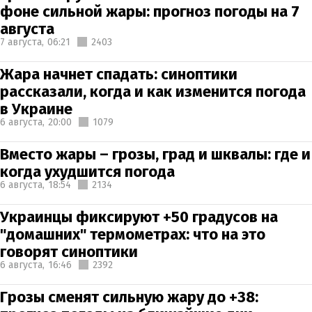
фоне сильной жары: прогноз погоды на 7
августа
7 августа,
06:21
2403
Жара начнет спадать: синоптики
рассказали, когда и как изменится погода
в Украине
6 августа,
20:00
1079
Вместо жары – грозы, град и шквалы: где и
когда ухудшится погода
6 августа,
18:54
2134
Украинцы фиксируют +50 градусов на
"домашних" термометрах: что на это
говорят синоптики
6 августа,
16:46
2392
Грозы сменят сильную жару до +38: