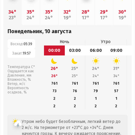
34°
35°
35°
32°
28°
29°
30°
23°
24°
24°
19°
17°
17°
19°
Понедельник, 10 августа
Ночь
Утро
Восход:
05:39
00:00
03:00
06:00
09:00
1
Закат:
19:57
Температура С°
26°
25°
24°
31°
Ощущается как
Давление, мм
26°
25°
24°
34°
Влажность, %
761
761
761
761
Ветер, м/с
Вероятность
73
76
79
57
осадков, %
2
2
1
1
2
2
2
2
Утром небо будет безоблачным, легкий ветер до
2 м/с. На термометре от +23°C до +34°C. Днем
начнутся грозы. К вечеру ожидается прояснение.