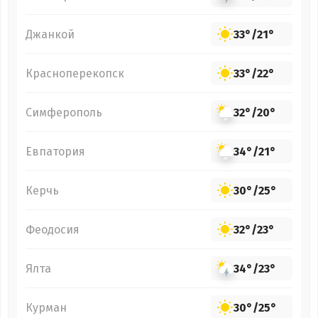
Джанкой
33°
/
21°
Красноперекопск
33°
/
22°
Симферополь
32°
/
20°
Евпатория
34°
/
21°
Керчь
30°
/
25°
Феодосия
32°
/
23°
Ялта
34°
/
23°
Курман
30°
/
25°