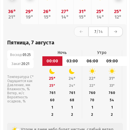
36°
29°
26°
27°
31°
25°
25°
21°
19°
15°
14°
15°
14°
12°
7
/14
Пятница, 7 августа
Ночь
Утро
Восход:
05:25
00:00
03:00
06:00
09:00
1
Закат:
20:21
Температура С°
25°
24°
22°
31°
Ощущается как
Давление, мм
25°
24°
22°
33°
Влажность, %
761
761
760
760
Ветер, м/с
Вероятность
60
68
70
54
осадков, %
1
1
1
1
2
2
2
2
Утром и днем небо будет чистым, слабый ветер