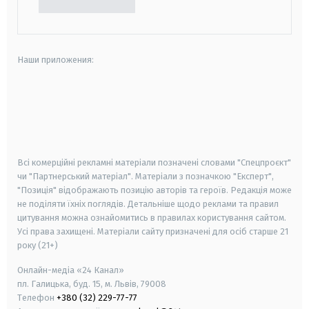
Наши приложения:
android
apple
smart tv
samsung smart tv
Всі комерційні рекламні матеріали позначені словами "Спецпроєкт"
чи "Партнерський матеріал". Матеріали з позначкою "Експерт",
"Позиція" відображають позицію авторів та героїв. Редакція може
не поділяти їхніх поглядів. Детальніше щодо реклами та правил
цитування можна ознайомитись в правилах користування сайтом.
Усі права захищені.
Матеріали сайту призначені для осіб старше
21
року (21+)
Онлайн-медіа «24 Канал»
пл. Галицька, буд. 15, м. Львів, 79008
Телефон
+380 (32) 229-77-77