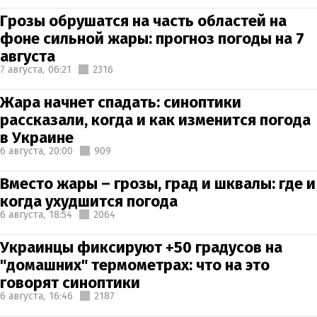
Грозы обрушатся на часть областей на
фоне сильной жары: прогноз погоды на 7
августа
7 августа,
06:21
2316
Жара начнет спадать: синоптики
рассказали, когда и как изменится погода
в Украине
6 августа,
20:00
909
Вместо жары – грозы, град и шквалы: где и
когда ухудшится погода
6 августа,
18:54
2064
Украинцы фиксируют +50 градусов на
"домашних" термометрах: что на это
говорят синоптики
6 августа,
16:46
2187