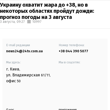
Украину охватит жара до +38, но в
некоторых областях пройдут дожди:
прогноз погоды на 3 августа
3 августа,
09:27
10997
E-mail редакции
Номер телефона:
news24@24tv.com.ua
+38 044 390 5077
Мы здесь:
Мы в соцсетях:
г. Киев
,
ул. Владимирская
61/11,
офис
50
О нас
приложения