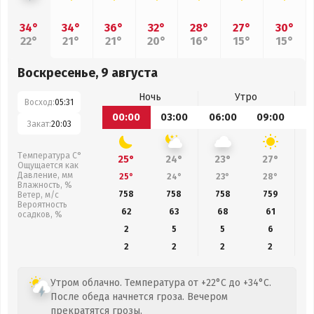
34°
34°
36°
32°
28°
27°
30°
22°
21°
21°
20°
16°
15°
15°
Воскресенье, 9 августа
Ночь
Утро
Восход:
05:31
00:00
03:00
06:00
09:00
1
Закат:
20:03
Температура С°
25°
24°
23°
27°
Ощущается как
Давление, мм
25°
24°
23°
28°
Влажность, %
758
758
758
759
Ветер, м/с
Вероятность
62
63
68
61
осадков, %
2
5
5
6
2
2
2
2
Утром облачно. Температура от +22°C до +34°C.
После обеда начнется гроза. Вечером
прекратятся грозы.