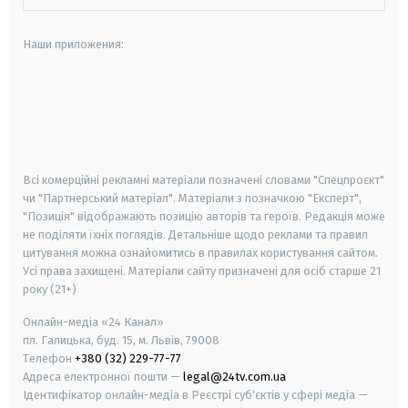
Наши приложения:
android
apple
smart tv
samsung smart tv
Всі комерційні рекламні матеріали позначені словами "Спецпроєкт"
чи "Партнерський матеріал". Матеріали з позначкою "Експерт",
"Позиція" відображають позицію авторів та героїв. Редакція може
не поділяти їхніх поглядів. Детальніше щодо реклами та правил
цитування можна ознайомитись в правилах користування сайтом.
Усі права захищені.
Матеріали сайту призначені для осіб старше
21
року (21+)
Онлайн-медіа «24 Канал»
пл. Галицька, буд. 15, м. Львів, 79008
Телефон
+380 (32) 229-77-77
Адреса електронної пошти —
legal@24tv.com.ua
Ідентифікатор онлайн-медіа в Реєстрі суб'єктів у сфері медіа —